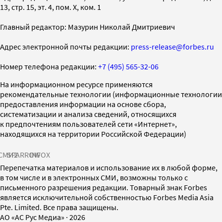
13, стр. 15, эт. 4, пом. X, ком. 1
Главный редактор: Мазурин Николай Дмитриевич
Адрес электронной почты редакции:
press-release@forbes.ru
Номер телефона редакции:
+7 (495) 565-32-06
На информационном ресурсе применяются
рекомендательные технологии (информационные технологии
предоставления информации на основе сбора,
систематизации и анализа сведений, относящихся
к предпочтениям пользователей сети «Интернет»,
находящихся на территории Российской Федерации)
СМИ2
SPARROW
INFOX
Перепечатка материалов и использование их в любой форме,
в том числе и в электронных СМИ, возможны только с
письменного разрешения редакции. Товарный знак Forbes
является исключительной собственностью Forbes Media Asia
Pte. Limited. Все права защищены.
AO «АС Рус Медиа»
·
2026