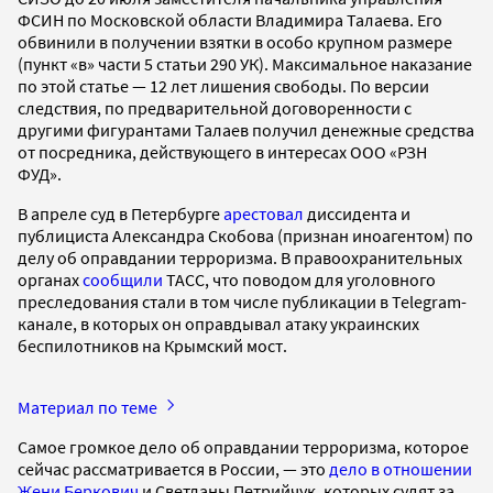
ФСИН по Московской области Владимира Талаева. Его
обвинили в получении взятки в особо крупном размере
(пункт «в» части 5 статьи 290 УК). Максимальное наказание
по этой статье — 12 лет лишения свободы. По версии
следствия, по предварительной договоренности с
другими фигурантами Талаев получил денежные средства
от посредника, действующего в интересах ООО «РЗН
ФУД».
В апреле суд в Петербурге
арестовал
диссидента и
публициста Александра Скобова (признан иноагентом) по
делу об оправдании терроризма. В правоохранительных
органах
сообщили
ТАСС, что поводом для уголовного
преследования стали в том числе публикации в Telegram-
канале, в которых он оправдывал атаку украинских
беспилотников на Крымский мост.
Материал по теме
Самое громкое дело об оправдании терроризма, которое
сейчас рассматривается в России, — это
дело в отношении
Жени Беркович
и Светланы Петрийчук, которых судят за