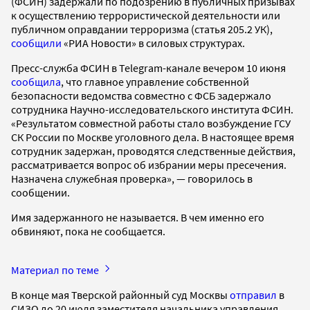
(ФСИН) задержали по подозрению в публичных призывах
к осуществлению террористической деятельности или
публичном оправдании терроризма (статья 205.2 УК),
сообщили
«РИА Новости» в силовых структурах.
Пресс-служба ФСИН в Telegram-канале вечером 10 июня
сообщила
, что главное управление собственной
безопасности ведомства совместно с ФСБ задержало
сотрудника Научно-исследовательского института ФСИН.
«Результатом совместной работы стало возбуждение ГСУ
СК России по Москве уголовного дела. В настоящее время
сотрудник задержан, проводятся следственные действия,
рассматривается вопрос об избрании меры пресечения.
Назначена служебная проверка», — говорилось в
сообщении.
Имя задержанного не называется. В чем именно его
обвиняют, пока не сообщается.
Материал по теме
В конце мая Тверской районный суд Москвы
отправил
в
СИЗО до 20 июля заместителя начальника управления