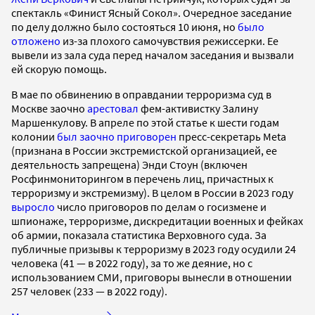
спектакль «Финист Ясный Сокол». Очередное заседание
по делу должно было состояться 10 июня, но
было
отложено
из-за плохого самочувствия режиссерки. Ее
вывели из зала суда перед началом заседания и вызвали
ей скорую помощь.
В мае по обвинению в оправдании терроризма суд в
Москве заочно
арестовал
фем-активистку Залину
Маршенкулову. В апреле по этой статье к шести годам
колонии
был заочно приговорен
пресс-секретарь Meta
(признана в России экстремистской организацией, ее
деятельность запрещена) Энди Стоун (включен
Росфинмониторингом в перечень лиц, причастных к
терроризму и экстремизму). В целом в России в 2023 году
выросло
число приговоров по делам о госизмене и
шпионаже, терроризме, дискредитации военных и фейках
об армии, показала статистика Верховного суда. За
публичные призывы к терроризму в 2023 году осудили 24
человека (41 — в 2022 году), за то же деяние, но с
использованием СМИ, приговоры вынесли в отношении
257 человек (233 — в 2022 году).