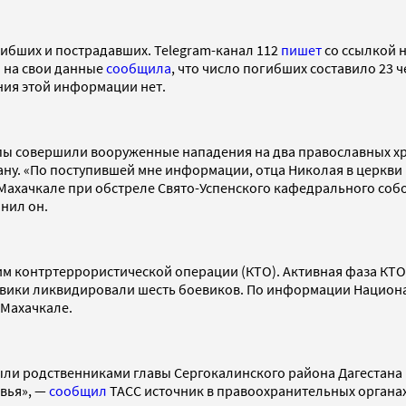
гибших и пострадавших. Telegram-канал 112
пишет
со ссылкой н
й на свои данные
сообщила
, что число погибших составило 23 
ния этой информации нет.
пы совершили вооруженные нападения на два православных храм
ну. «По поступившей мне информации, отца Николая в церкви 
Махачкале при обстреле Свято-Успенского кафедрального собо
чнил он.
м контртеррористической операции (КТО). Активная фаза КТО б
овики ликвидировали шесть боевиков. По информации Национа
 Махачкале.
были родственниками главы Сергокалинского района Дагестана 
овья», —
сообщил
ТАСС источник в правоохранительных органах