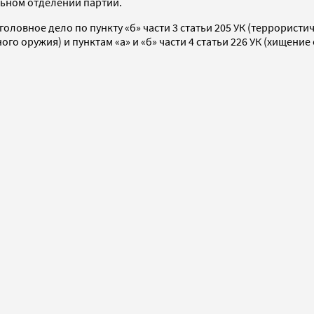
льном отделении партии.
оловное дело по пункту «б» части 3 статьи 205 УК (террористич
го оружия) и пунктам «а» и «б» части 4 статьи 226 УК (хищени