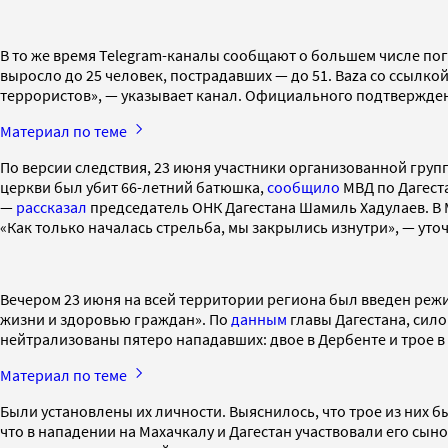
В то же время Telegram-каналы сообщают о большем числе по
выросло до 25 человек, пострадавших — до 51. Baza со ссылко
террористов», — указывает канал. Официального подтвержде
Материал по теме
По версии следствия, 23 июня участники организованной груп
церкви был убит 66-летний батюшка,
сообщило
МВД по Дагеста
—
рассказал
председатель ОНК Дагестана Шамиль Хадулаев. В 
«Как только началась стрельба, мы закрылись изнутри», — уто
Вечером 23 июня на всей территории региона был введен режи
жизни и здоровью граждан». По
данным
главы Дагестана, сил
нейтрализованы пятеро нападавших: двое в Дербенте и трое в
Материал по теме
Были установлены их личности. Выяснилось, что трое из них 
что в нападении на Махачкалу и Дагестан участвовали его сын