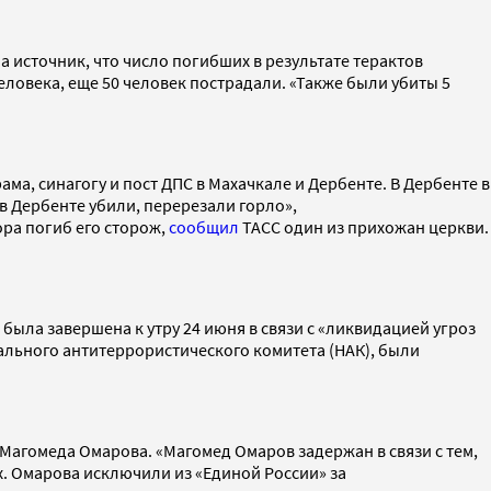
а источник, что число погибших в результате терактов
человека, еще 50 человек пострадали. «Также были убиты 5
а, синагогу и пост ДПС в Махачкале и Дербенте. В Дербенте в
в Дербенте убили, перерезали горло»,
ра погиб его сторож,
сообщил
ТАСС один из прихожан церкви.
ыла завершена к утру 24 июня в связи с «ликвидацией угроз
льного антитеррористического комитета (НАК), были
Магомеда Омарова. «Магомед Омаров задержан в связи с тем,
. Омарова исключили из «Единой России» за