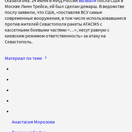
сказала она. 24 июня в МИД России
вызвали
посла США в
Москве Линн Трейси, ей был сделан демарш. В ведомстве
послу заявили, что США, «поставляя ВСУ самые
современные вооружения, в том числе использовавшиеся
против жителей Севастополя ракеты ATACMS с
кассетными боевыми частями <…>, несут равную с
киевским режимом ответственность» за атаку на
Севастополь.
Материал по теме
Анастасия Морозова