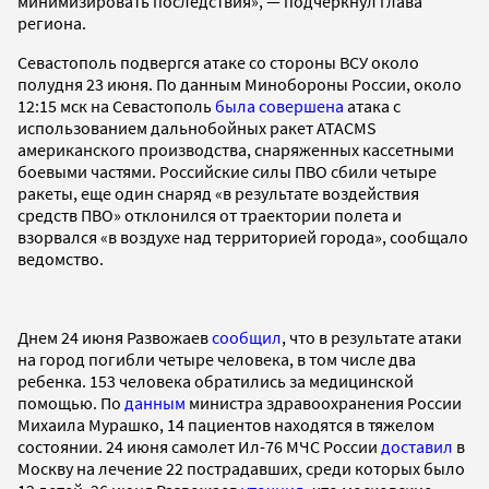
минимизировать последствия», — подчеркнул глава
региона.
Севастополь подвергся атаке со стороны ВСУ около
полудня 23 июня. По данным Минобороны России, около
12:15 мск на Севастополь
была совершена
атака с
использованием дальнобойных ракет ATACMS
американского производства, снаряженных кассетными
боевыми частями. Российские силы ПВО сбили четыре
ракеты, еще один снаряд «в результате воздействия
средств ПВО» отклонился от траектории полета и
взорвался «в воздухе над территорией города», сообщало
ведомство.
Днем 24 июня Развожаев
сообщил
, что в результате атаки
на город погибли четыре человека, в том числе два
ребенка. 153 человека обратились за медицинской
помощью. По
данным
министра здравоохранения России
Михаила Мурашко, 14 пациентов находятся в тяжелом
состоянии. 24 июня самолет Ил-76 МЧС России
доставил
в
Москву на лечение 22 пострадавших, среди которых было