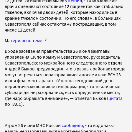
12 детей. 26 июня Развожаев
уточнил
, что московские
врачи оценивают состояние 12 пациентов как стабильно
тяжелое, включая двоих детей, которые находились в
крайне тяжелом состоянии. По его словам, в больницах
Севастополя сейчас остаются 47 пострадавших, в том
числе 12 детей.
Материал по теме
В ходе заседания правительства 26 июня замглавы
управления СК по Крыму и Севастополю, руководитель
Севастопольского межрайонного следственного отдела
Андрей Быков предупредил, что в разных районах города
могут встречаться неразорвавшиеся после атаки ВСУ 23
июня фрагменты ракет. «У нас на сегодняшний день
периодически возникает информация, что те или иные
субснаряды не разорвались, есть определенные места,
где надо обращать внимание», — отметил Быков (
цитата
по ТАСС).
Утром 26 июня МЧС России
сообщило
, что водолазы
нашли неразорвавшийся кассетный боеприпас в