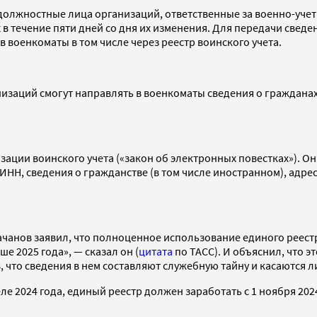
 должностные лица организаций, ответственные за военно-уч
 в течение пяти дней со дня их изменения. Для передачи свед
 военкоматы в том числе через реестр воинского учета.
изаций смогут направлять в военкоматы сведения о гражданах
ации воинского учета («закон об электронных повестках»). Он
НН, сведения о гражданстве (в том числе иностранном), адрес
ачанов заявил, что полноценное использование единого реестр
 2025 года», — сказал он (
цитата
по ТАСС). И объяснил, что э
то сведения в нем составляют служебную тайну и касаются ли
е 2024 года, единый реестр должен заработать с 1 ноября 2024