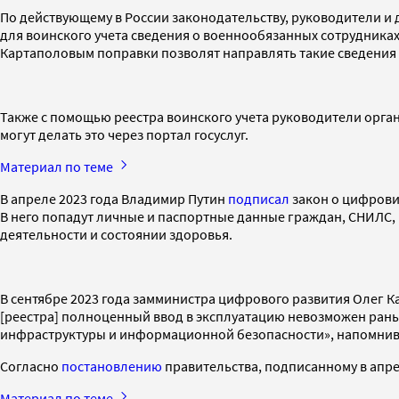
По действующему в России законодательству, руководители и
для воинского учета сведения о военнообязанных сотрудниках
Картаполовым поправки позволят направлять такие сведения в
Также с помощью реестра воинского учета руководители орган
могут делать это через портал госуслуг.
Материал по теме
В апреле 2023 года Владимир Путин
подписал
закон о цифровиз
В него попадут личные и паспортные данные граждан, СНИЛС, И
деятельности и состоянии здоровья.
В сентябре 2023 года замминистра цифрового развития Олег К
[реестра] полноценный ввод в эксплуатацию невозможен раньше
инфраструктуры и информационной безопасности», напомнив, ч
Согласно
постановлению
правительства, подписанному в апрел
Материал по теме