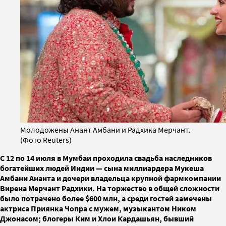
Молодожены Анант Амбани и Радхика Мерчант.
(Фото Reuters)
С 12 по 14 июля в Мумбаи проходила свадьба наследников
богатейших людей Индии — сына миллиардера Мукеша
Амбани Ананта и дочери владельца крупной фармкомпании
Вирена Мерчант Радхики. На торжество в общей сложности
было потрачено более $600 млн, а среди гостей замечены
актриса Приянка Чопра с мужем, музыкантом Ником
Джонасом; блогеры Ким и Хлои Кардашьян, бывший