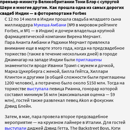
премьер-министр Великобритании Тони Блэр с супругой
Шери и многие другие. Как прошла одна из самых дорогих
свадеб Индии — в фоторепортаже Forbes
С 12 по 14 июля в Индии прошла свадьба младшего сына
миллиардера
Мукеша Амбани
(№9 в мировом рейтинге
Forbes, и №1 — в Индии) и дочери владельца крупной
фармацевтической компании Вирена Мерчант.
Пара Ананта Амбани и Радхики Мерчант привлекла
внимание еще в марте этого года, когда на предсвадебное
торжество (также в течение нескольких дней) в городе
Джамнагар на западе Индии были
приглашены
знаменитости вроде Иванки Трамп с мужем и дочкой,
Марка Цукерберга с женой, Билла Гейтса, Хиллари
Клинтон и другими (в общей сложности были приглашены
1200 человек), а потрачено было около $150 млн. Тогда на
торжестве
выступала
певица Рианна, гонорар которой
составил минимум $6 млн (максимальная оценка — $9
млн), гостей также развлекал певец Akon и фокусник
Дэвид Блейн.
Затем, в мае, пара провела второе предсвадебное
мероприятие — на круизном лайнере в Италии. Для гостей
выступали
диджей Дэвид Гетта, The Backstreet Boys, Кэти