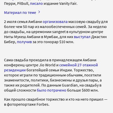
Перри, Pitbull,
писало
издание Vanity Fair.
Материал по теме
2 июля семья Амбани
организовала
массовую свадьбу для
более чем 50 пар из малообеспеченных семей. За неделю
до свадьбы, на церемонии sangeet в культурном центре
Ниты Мукеш Амбани в Мумбаи, для них
выступал
Джастин
Бибер,
получив
за это гонорар $10 млн.
Сама свадьба проходила в принадлежащем Амбани
конференц-центре Jio World и
семейной 27-этажной
резиденции
богатейшей семьи Индии. Торжество,
которое играли по традиционным обычаям, посетили
знаменитости, политики, бизнесмены и друзья пары, а
также их родителей. По данным Guardian, на свадьбу в
общей сложности
было потрачено
больше $600 млн.
Как прошло свадебное торжество и кто на него пришел —
в фоторепортаже Forbes.