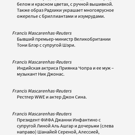
белом и красном цветах, с ручной вышивкой.
Также образ Радхики украшает многоярусное
ожерелье с бриллиантами и изумрудами.
Francis Mascarenhas
·
Reuters
Бывший премьер-министр Великобритании
Тони Блэр с супругой Шэри.
Francis Mascarenhas
·
Reuters
Индийская актриса Приянка Чопра и ее муж –
музыкант Ник Джонас.
Francis Mascarenhas
·
Reuters
Рестлер WWE и актер Джон Сина.
Francis Mascarenhas
·
Reuters
Президент ФИФА Джанни Инфантино с
супругой Линой Аль Ашгар и дочерьми (слева
направо) Шанайей Сереной, Алессией,