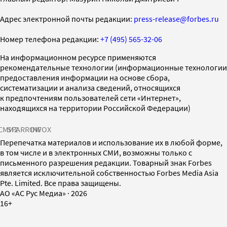
Адрес электронной почты редакции:
press-release@forbes.ru
Номер телефона редакции:
+7 (495) 565-32-06
На информационном ресурсе применяются
рекомендательные технологии (информационные технологии
предоставления информации на основе сбора,
систематизации и анализа сведений, относящихся
к предпочтениям пользователей сети «Интернет»,
находящихся на территории Российской Федерации)
СМИ2
SPARROW
INFOX
Перепечатка материалов и использование их в любой форме,
в том числе и в электронных СМИ, возможны только с
письменного разрешения редакции. Товарный знак Forbes
является исключительной собственностью Forbes Media Asia
Pte. Limited. Все права защищены.
AO «АС Рус Медиа»
·
2026
16+