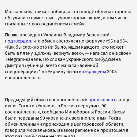
Москалькова также сообщила, что в ходе обмена стороны
обсудили «совместные гуманитарные акции, в том числе
связанные с воссоединением семей».
Позже президент Украины Владимир Зеленский
подтвердил
, что обмен состоялся по формуле «95 на 95».
«Как бы сложно это ни было, ищем каждого, кто может
быть в плену. Должны вернуть всех», — написал он в своем
Telegram-канале. По словам украинского омбудсмена
Дмитрия Лубинца, всего с начала «военной
спецоперации»* на Украину были
возвращены
3405
военнопленных.
Предыдущий обмен военнопленными
произошел
в конце
июня. Тогда из Украины в Россию вернулись 90
военнопленных, сообщало Минобороны России. Киеву
были переданы 90 украинских военнопленных. Тогда
обмен пленными происходил в Белгородской области,
говорила Москалькова. В каком регионе он произошел в
этот раз, омбудсмен не уточнила.