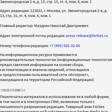
Звенигородская 2-я, д. 13, стр. 15, эт. 4, пом. X, ком. 1
Адрес редакции: 123022, г. Москва, ул. Звенигородская 2-я, д.
13, стр. 15, эт. 4, пом. X, ком. 1
Главный редактор: Мазурин Николай Дмитриевич
Адрес электронной почты редакции:
press-release@forbes.ru
Номер телефона редакции:
+7 (495) 565-32-06
На информационном ресурсе применяются
рекомендательные технологии (информационные технологии
предоставления информации на основе сбора,
систематизации и анализа сведений, относящихся
к предпочтениям пользователей сети «Интернет»,
находящихся на территории Российской Федерации)
СМИ2
SPARROW
INFOX
Перепечатка материалов и использование их в любой форме,
в том числе и в электронных СМИ, возможны только с
письменного разрешения редакции. Товарный знак Forbes
является исключительной собственностью Forbes Media Asia