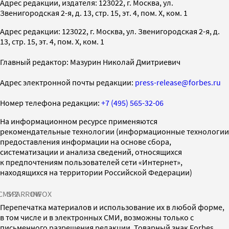
Адрес редакции, издателя: 123022, г. Москва, ул.
Звенигородская 2-я, д. 13, стр. 15, эт. 4, пом. X, ком. 1
Адрес редакции: 123022, г. Москва, ул. Звенигородская 2-я, д.
13, стр. 15, эт. 4, пом. X, ком. 1
Главный редактор: Мазурин Николай Дмитриевич
Адрес электронной почты редакции:
press-release@forbes.ru
Номер телефона редакции:
+7 (495) 565-32-06
На информационном ресурсе применяются
рекомендательные технологии (информационные технологии
предоставления информации на основе сбора,
систематизации и анализа сведений, относящихся
к предпочтениям пользователей сети «Интернет»,
находящихся на территории Российской Федерации)
СМИ2
SPARROW
INFOX
Перепечатка материалов и использование их в любой форме,
в том числе и в электронных СМИ, возможны только с
письменного разрешения редакции. Товарный знак Forbes