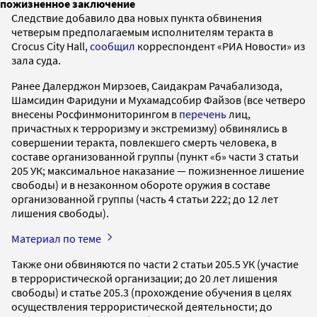
пожизненное заключение
Следствие добавило два новых пункта обвинения
четверым предполагаемым исполнителям теракта в
Crocus City Hall,
сообщил
корреспондент «РИА Новости» из
зала суда.
Ранее Далерджон Мирзоев, Саидакрам Рачабализода,
Шамсидин Фаридуни и Мухамадсобир Файзов (все четверо
внесены Росфинмониторингом в
перечень
лиц,
причастных к терроризму и экстремизму) обвинялись в
совершении теракта, повлекшего смерть человека, в
составе организованной группы (пункт «б» части 3 статьи
205 УК; максимальное наказание — пожизненное лишение
свободы) и в незаконном обороте оружия в составе
организованной группы (часть 4 статьи 222; до 12 лет
лишения свободы).
Материал по теме
Также они обвиняются по части 2 статьи 205.5 УК (участие
в террористической организации; до 20 лет лишения
свободы) и статье 205.3 (прохождение обучения в целях
осуществления террористической деятельности; до