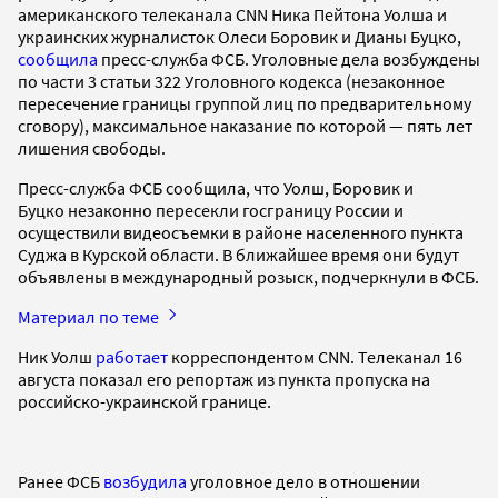
американcкого телеканала CNN Ника Пейтона Уолша и
украинских журналисток Олеси Боровик и Дианы Буцко,
сообщила
пресс-служба ФСБ. Уголовные дела возбуждены
по части 3 статьи 322 Уголовного кодекса (незаконное
пересечение границы группой лиц по предварительному
сговору), максимальное наказание по которой — пять лет
лишения свободы.
Пресс-служба ФСБ сообщила, что Уолш, Боровик и
Буцко незаконно пересекли госграницу России и
осуществили видеосъемки в районе населенного пункта
Суджа в Курской области. В ближайшее время они будут
объявлены в международный розыск, подчеркнули в ФСБ.
Материал по теме
Ник Уолш
работает
корреспондентом CNN. Телеканал 16
августа показал его репортаж из пункта пропуска на
российско-украинской границе.
Ранее ФСБ
возбудила
уголовное дело в отношении