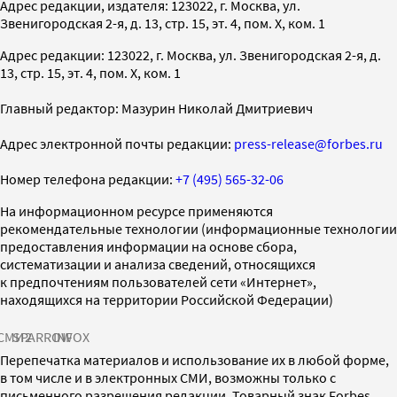
Адрес редакции, издателя: 123022, г. Москва, ул.
Звенигородская 2-я, д. 13, стр. 15, эт. 4, пом. X, ком. 1
Адрес редакции: 123022, г. Москва, ул. Звенигородская 2-я, д.
13, стр. 15, эт. 4, пом. X, ком. 1
Главный редактор: Мазурин Николай Дмитриевич
Адрес электронной почты редакции:
press-release@forbes.ru
Номер телефона редакции:
+7 (495) 565-32-06
На информационном ресурсе применяются
рекомендательные технологии (информационные технологии
предоставления информации на основе сбора,
систематизации и анализа сведений, относящихся
к предпочтениям пользователей сети «Интернет»,
находящихся на территории Российской Федерации)
СМИ2
SPARROW
INFOX
Перепечатка материалов и использование их в любой форме,
в том числе и в электронных СМИ, возможны только с
письменного разрешения редакции. Товарный знак Forbes