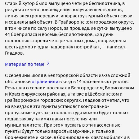
Старый Хутор было выпущено четыре беспилотника, в
результате чего повреждения получили шесть домов,
линия электропередачи, инфраструктурный объект связи
и социальный объект. В Грайворонском городском округе,
в том числе по селу Пороз, за прошедшие сутки выпущено
44 боеприпаса и восемь беспилотников. «За день
полностью сгорели четыре частных дома, повреждены
шесть домов и одна надворная постройка», — написал
Гладков.
Материал по теме
С середины июля в Белгородской области из-за сложной
обстановки
ограничили
въезд в 14 населенных пунктов.
Речь шла о селах и поселках в Белгородском, Борисовском
и Краснояружском районах, а также в Шебекинском и
Грайворонском городских округах. Гладков отметил, что
на въездах в эти пункты установят контрольно-
пропускные пункты, а попасть туда можно будет только
подав заявку на имя главы поселения или
муниципалитета. При этом пускать в эти населенные
пункты будут только взрослых мужчин, и только в
бронежилете и каске, в бронированных автомобилях и в