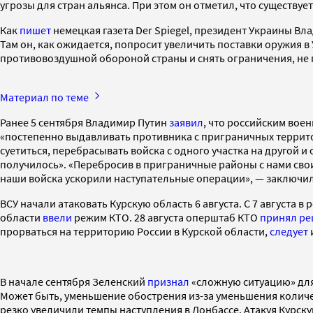
угрозы для стран альянса. При этом он отметил, что существуе
Как
пишет
немецкая газета Der Spiegel, президент Украины Вл
Там он, как ожидается, попросит увеличить поставки оружия в
противовоздушной обороной страны и снять ограничения, не 
Материал по теме
Ранее 5 сентября Владимир Путин
заявил
, что российским вое
«постепенно выдавливать противника с приграничных территор
суетиться, перебрасывать войска с одного участка на другой и
получилось». «Перебросив в приграничные районы с нами сво
наши войска ускорили наступательные операции», — заключил
ВСУ начали атаковать Курскую область 6 августа. С 7 августа в
области
ввели
режим КТО. 28 августа оперштаб КТО
принял р
прорваться на территорию России в Курской области,
следует
В начале сентября Зеленский
признал
«сложную ситуацию» для
Может быть, уменьшение обострения из-за уменьшения количес
резко увеличили темпы наступления в Донбассе. Атакуя Курскую