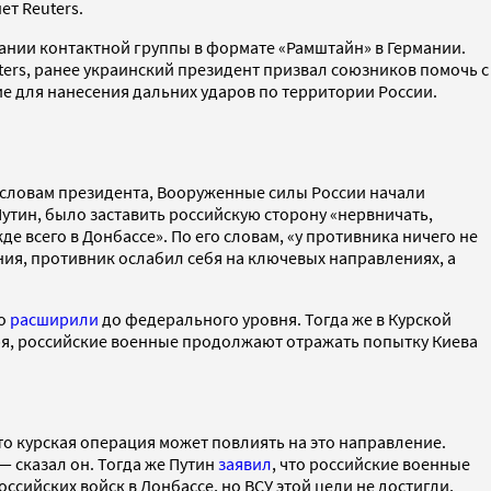
ет Reuters.
едании контактной группы в формате «Рамштайн» в Германии.
uters, ранее украинский президент призвал союзников помочь с
е для нанесения дальних ударов по территории России.
о словам президента, Вооруженные силы России начали
утин, было заставить российскую сторону «нервничать,
е всего в Донбассе». По его словам, «у противника ничего не
ия, противник ослабил себя на ключевых направлениях, а
го
расширили
до федерального уровня. Тогда же в Курской
бря, российские военные продолжают отражать попытку Киева
о курская операция может повлиять на это направление.
— сказал он. Тогда же Путин
заявил
, что российские военные
ссийских войск в Донбассе, но ВСУ этой цели не достигли,