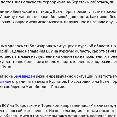
т постоянная опасность терроризма, кибератак и саботажа, пиш
адимир Зеленский в пятницу, 6 сентября, примет участие в зас
 Украину, в частности, ракет большой дальности. Как пишет Re
позволяющие Киеву использовать полученное от Запада оружи
нным удалось стабилизировать ситуацию в Курской области. П
ий». Целью нападения ВСУ на Курскую область, как отметил П
 остановить наше наступление на ключевых направлениях, прежд
и достаточно большие и неплохо подготовленные подразделен
 Путин.
 регионе
был введен
режим чрезвычайной ситуации, 9 августа е
ешение
ограничить въезд в Курчатов. По состоянию на 5 сентя
из сообщения Минобороны России.
 ВСУ на Покровском и Торецком направлениях. «Мы считаем, чт
тва российских военных. Но пока мы видим, что там сложно», 
 область, Киев в том числе пытался остановить наступление ро