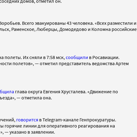
соседних домов, отметил он.
оробьев. Всего эвакуированы 43 человека. «Всех разместили и
одольск, Раменское, Люберцы, Домодедово и Коломна российские
 полеты. Их сняли в 7:58 мск,
сообщили
в Росавиации.
ости полетов», — отметил представитель ведомства Артем
общила
глава округа Евгения Хрусталева. «Движение по
ъезда», — отметила она.
учений,
говорится
в Telegram-канале Генпрокуратуры.
ы горячие линии для оперативного реагирования на
, — указано в заявлении.