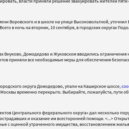
ровать, власти приняли решение эвакуировать жителей пяти 
ени Воровского и в школе на улице Высоковольтной, уточнил В
Всего в ночь на вторник, 10 сентября, в городских округах П
ах Внуково, Домодедово и Жуковском вводились ограничения на
тов приняли все необходимые меры для обеспечения безопасн
городского округа Домодедово, упали на Каширское шоссе,
со
 Москвы временно перекрыто. Выбирайте, пожалуйста, пути об
бъектов Центрального федерального округа» дал несколько пор
традавших и оказание им всесторонней помощи. <...> Открыт
ные с оценкой утраченного имущества, восстановлением жилья»