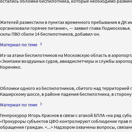
остались обломки беспилотника, которые необходимо размини
Жителей разместили в пунктах временного пребывания в ДК им
организовали горячее питание», — заявил глава Подмосковья. 
силы ПВО сбили 14 беспилотников, добавил он.
Материал по теме
Из-за атаки беспилотников на Московскую область в аэропорт
«Экипажи воздушных судов, авиадиспетчеры и службы аэропор
Кореняко.
Обломки одного из беспилотников, сбитого над территорией 
Каширскому шоссе, в районе падения беспилотника, в сторону
Материал по теме
Генпрокурор Игорь Краснов в связи с атакой БПЛА «на ряд су
«Прокуроры субъектов ЦФО контролируют соблюдение прав пос
обращения граждан. <...> Надзором охвачены вопросы, связан