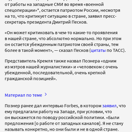
от работы на западные СМИ во время «военной
спецоперации»*, остается патриотом России, несмотря
на то, что критикует ситуацию в стране, заявил пресс-
секретарь президента Дмитрий Песков.
«Он может критиковать в чем-то какие-то проявления
в нашей стране, что абсолютно нормально. Но при этом
он остается убежденным патриотом своей страны, тем
более в такой момент», — сказал Песков (
цитаты
по ТАСС).
Представитель Кремля также назвал Познера «одним
из мэтров нашей журналистики» и «человеком с очень
убежденной, последовательной, очень крепкой
гражданской позицией».
Материал по теме
Познер ранее дал интервью Forbes, в котором
заявил
, что
ему предлагали работу на Западе, при условии, что
он выскажется по поводу российской политики. «Были
предложения [о работе от западных каналов]. Я не стану
называть конкретно, но они были и не в одной стране.