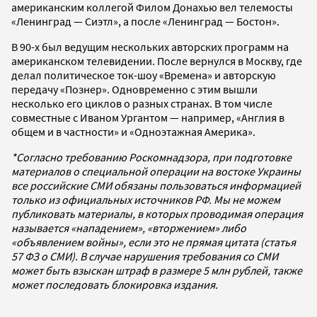
американским коллегой Филом Донахью вел телемосты
«Ленинград — Сиэтл», а после «Ленинград — Бостон».
В 90-х был ведущим нескольких авторских программ на
американском телевидении. После вернулся в Москву, где
делал политическое ток-шоу «Времена» и авторскую
передачу «Познер». Одновременно с этим вышли
несколько его циклов о разных странах. В том числе
совместные с Иваном Ургантом — например, «Англия в
общем и в частности» и «Одноэтажная Америка».
*Согласно требованию Роскомнадзора, при подготовке
материалов о специальной операции на востоке Украины
все российские СМИ обязаны пользоваться информацией
только из официальных источников РФ. Мы не можем
публиковать материалы, в которых проводимая операция
называется «нападением», «вторжением» либо
«объявлением войны», если это не прямая цитата (статья
57 ФЗ о СМИ). В случае нарушения требования со СМИ
может быть взыскан штраф в размере 5 млн рублей, также
может последовать блокировка издания.