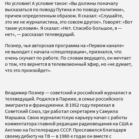
Но условие! А условие такое: «Вы должны поначалу
высказаться по поводу Путина и по поводу политики»,
причем определенным образом. Я сказал: «Слушайте,
это же не журналистика, это совсем другое». Говорят: «Вот
такие условия». Я сказал: «Нет. Спасибо большое, я —
нет», — рассказал телеведущий.
Познер, чья авторская программа на «Первом канале»
не выходит с начала «спецоперации», признался, что
очень скучает по работе. По словам ведущего, он мечтает
о том, что вернется в телевизионный эфир, но «не думает,
что это произойдет».
Владимир Познер — советский и российский журналист и
телеведущий. Родился в Париже, в семье российского
эмигранта и француженки. В 1952 году переехал в
Советский Союз, где работал секретарем у Самуила
Маршака. Свою журналистскую карьеру начал с работы
комментатора главной редакции радиовещания на США и
Англию на Гостелерадио СССР. Прославился благодаря
своему дебюту на ТВ — в 1980-х годах он вместе с