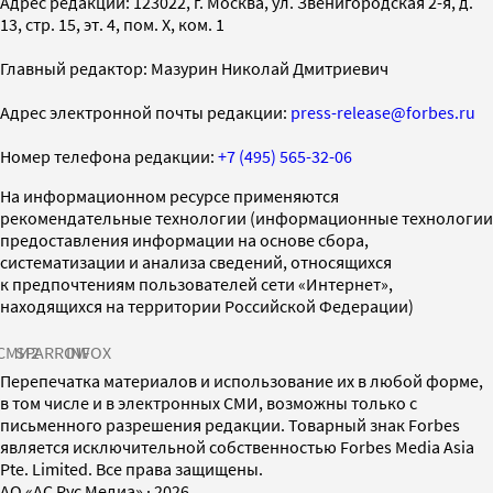
Адрес редакции: 123022, г. Москва, ул. Звенигородская 2-я, д.
13, стр. 15, эт. 4, пом. X, ком. 1
Главный редактор: Мазурин Николай Дмитриевич
Адрес электронной почты редакции:
press-release@forbes.ru
Номер телефона редакции:
+7 (495) 565-32-06
На информационном ресурсе применяются
рекомендательные технологии (информационные технологии
предоставления информации на основе сбора,
систематизации и анализа сведений, относящихся
к предпочтениям пользователей сети «Интернет»,
находящихся на территории Российской Федерации)
СМИ2
SPARROW
INFOX
Перепечатка материалов и использование их в любой форме,
в том числе и в электронных СМИ, возможны только с
письменного разрешения редакции. Товарный знак Forbes
является исключительной собственностью Forbes Media Asia
Pte. Limited. Все права защищены.
AO «АС Рус Медиа»
·
2026