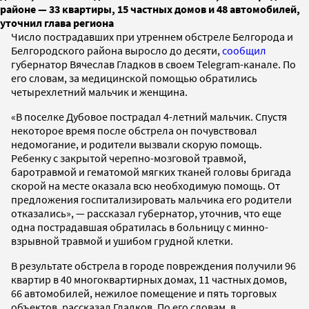
районе — 33 квартиры, 15 частных домов и 48 автомобилей,
уточнил глава региона
Число пострадавших при утреннем обстреле Белгорода и
Белгородского района выросло до десяти,
сообщил
губернатор Вячеслав Гладков в своем Telegram-канале. По
его словам, за медицинской помощью обратились
четырехлетний мальчик и женщина.
«В поселке Дубовое пострадал 4-летний мальчик. Спустя
некоторое время после обстрела он почувствовал
недомогание, и родители вызвали скорую помощь.
Ребенку с закрытой черепно-мозговой травмой,
баротравмой и гематомой мягких тканей головы бригада
скорой на месте оказала всю необходимую помощь. От
предложения госпитализировать мальчика его родители
отказались», — рассказал губернатор, уточнив, что еще
одна пострадавшая обратилась в больницу с минно-
взрывной травмой и ушибом грудной клетки.
В результате обстрела в городе повреждения получили 96
квартир в 40 многоквартирных домах, 11 частных домов,
66 автомобилей, нежилое помещение и пять торговых
объектов, рассказал Гладков. По его словам, в