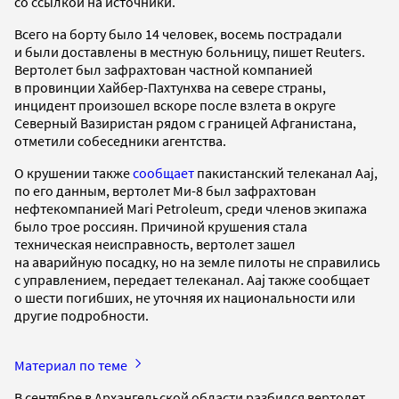
со ссылкой на источники.
Всего на борту было 14 человек, восемь пострадали
и были доставлены в местную больницу, пишет Reuters.
Вертолет был зафрахтован частной компанией
в провинции Хайбер-Пахтунхва на севере страны,
инцидент произошел вскоре после взлета в округе
Северный Вазиристан рядом с границей Афганистана,
отметили собеседники агентства.
О крушении также
сообщает
пакистанский телеканал Aaj,
по его данным, вертолет Ми-8 был зафрахтован
нефтекомпанией Mari Petroleum, среди членов экипажа
было трое россиян. Причиной крушения стала
техническая неисправность, вертолет зашел
на аварийную посадку, но на земле пилоты не справились
с управлением, передает телеканал. Aaj также сообщает
о шести погибших, не уточняя их национальности или
другие подробности.
Материал по теме
В сентябре в Архангельской области разбился вертолет