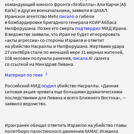
командующий южного фронта «Хезболлы» Али Карчи (Ali
Karki) и другие военачальники, заявили в ЦАХАЛ.
Иранское агентство Mehr
писало
о гибели
в бомбардировке бригадного генерала КСИР Аббаса
Нилфорушана. Позже его смерть
подтвердил
МИД Ирана.
В ведомстве заявили, что Иран не будет игнорировать
«акты агрессии» со стороны Израиля и ответит
на убийство Насраллы и Нилфорушана. Жертвами удара
27 сентября стали по меньшей мере 11 мирных жителей,
108 человек получили ранения,
писала
Al Jazeera
со ссылкой на Минздрав Ливана.
Материал по теме
Российский МИД
осудил
убийство Насраллы. «Данная
силовая акция чревата еще большими драматическими
последствиями для Ливана и всего Ближнего Востока», —
заявило ведомство.
Иран ранее обещал ответить Израилю на убийство главы
политбюро палестинского движения ХАМАС Исмаила