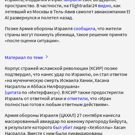
пространство. В частности, на Flightradar24
видно
, как
летевший из Москвы в Тель-Авив самолет авиакомпании El
Al развернулся и полетел назад.
Позже Армия обороны Израиля
сообщила
, что жители
страны могут покинуть убежища, такое решение принято
«после оценки ситуации».
Материал по теме
Корпус стражей исламской революции (КСИР) позже
подтвердил, что нанес удар по Израилю, он стал ответом
«на мученическую смерть Исмаила Хании, Хасана
Насраллы и Аббаса Нилфорушана»
(
цитата
по «Интерфаксу»). В КСИР также предостерегли
Израиль от ответной атаки и
отметили
, что «Иран
полностью готов к любым ответным действиям».
Армия обороны Израиля (ЦАХАЛ) 27 сентября нанесла
массированный авиаудар по южному пригороду Бейрута,
в результате которого
был убит
лидер «Хезболлы» Хасан
Насралла. Вместе с ним были ликвидированы