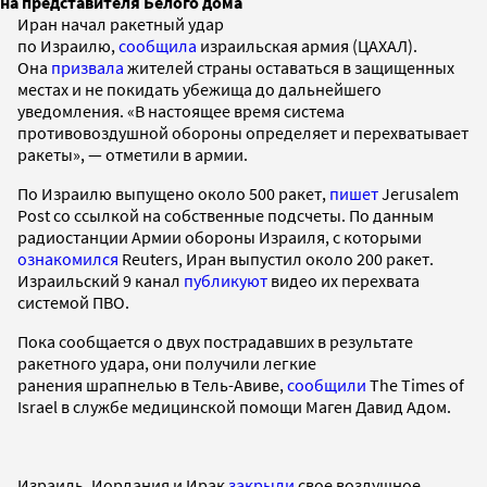
на представителя Белого дома
Иран начал ракетный удар
по Израилю,
сообщила
израильская армия (ЦАХАЛ).
Она
призвала
жителей страны оставаться в защищенных
местах и не покидать убежища до дальнейшего
уведомления. «В настоящее время система
противовоздушной обороны определяет и перехватывает
ракеты», — отметили в армии.
По Израилю выпущено около 500 ракет,
пишет
Jerusalem
Post со ссылкой на собственные подсчеты. По данным
радиостанции Армии обороны Израиля, с которыми
ознакомился
Reuters, Иран выпустил около 200 ракет.
Израильский 9 канал
публикуют
видео их перехвата
системой ПВО.
Пока сообщается о двух пострадавших в результате
ракетного удара, они получили легкие
ранения шрапнелью в Тель-Авиве,
сообщили
The Times of
Israel в службе медицинской помощи Маген Давид Адом.
Израиль, Иордания и Ирак
закрыли
свое воздушное