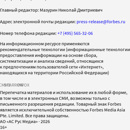
Главный редактор: Мазурин Николай Дмитриевич
Адрес электронной почты редакции:
press-release@forbes.ru
Номер телефона редакции:
+7 (495) 565-32-06
На информационном ресурсе применяются
рекомендательные технологии (информационные технологии
предоставления информации на основе сбора,
систематизации и анализа сведений, относящихся
к предпочтениям пользователей сети «Интернет»,
находящихся на территории Российской Федерации)
СМИ2
SPARROW
INFOX
Перепечатка материалов и использование их в любой форме,
в том числе и в электронных СМИ, возможны только с
письменного разрешения редакции. Товарный знак Forbes
является исключительной собственностью Forbes Media Asia
Pte. Limited. Все права защищены.
AO «АС Рус Медиа»
·
2026
16+