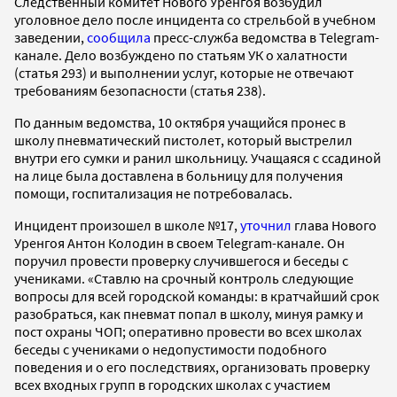
Следственный комитет Нового Уренгоя возбудил
уголовное дело после инцидента со стрельбой в учебном
заведении,
сообщила
пресс-служба ведомства в Telegram-
канале. Дело возбуждено по статьям УК о халатности
(статья 293) и выполнении услуг, которые не отвечают
требованиям безопасности (статья 238).
По данным ведомства, 10 октября учащийся пронес в
школу пневматический пистолет, который выстрелил
внутри его сумки и ранил школьницу. Учащаяся с ссадиной
на лице была доставлена в больницу для получения
помощи, госпитализация не потребовалась.
Инцидент произошел в школе №17,
уточнил
глава Нового
Уренгоя Антон Колодин в своем Telegram-канале. Он
поручил провести проверку случившегося и беседы с
учениками. «Ставлю на срочный контроль следующие
вопросы для всей городской команды: в кратчайший срок
разобраться, как пневмат попал в школу, минуя рамку и
пост охраны ЧОП; оперативно провести во всех школах
беседы с учениками о недопустимости подобного
поведения и о его последствиях, организовать проверку
всех входных групп в городских школах с участием