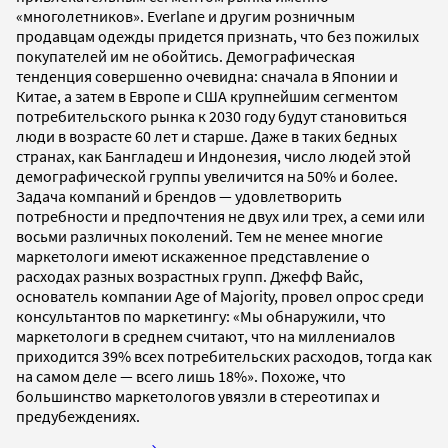
«многолетников». Everlane и другим розничным
продавцам одежды придется признать, что без пожилых
покупателей им не обойтись. Демографическая
тенденция совершенно очевидна: сначала в Японии и
Китае, а затем в Европе и США крупнейшим сегментом
потребительского рынка к 2030 году будут становиться
люди в возрасте 60 лет и старше. Даже в таких бедных
странах, как Бангладеш и Индонезия, число людей этой
демографической группы увеличится на 50% и более.
Задача компаний и брендов — удовлетворить
потребности и предпочтения не двух или трех, а семи или
восьми различных поколений. Тем не менее многие
маркетологи имеют искаженное представление о
расходах разных возрастных групп. Джефф Вайс,
основатель компании Age of Majority, провел опрос среди
консультантов по маркетингу: «Мы обнаружили, что
маркетологи в среднем считают, что на миллениалов
приходится 39% всех потребительских расходов, тогда как
на самом деле — всего лишь 18%». Похоже, что
большинство маркетологов увязли в стереотипах и
предубеждениях.