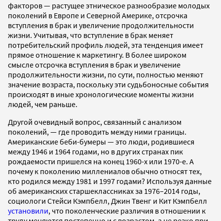
факторов — растущее этническое разнообразие молодых
поколений в Европе и Северной Америке, отсрочка
вступления в брак и увеличение продолжительности
жизни. Учитывая, что вступление в брак меняет
потребительский профиль людей, эта тенденция имеет
прямое отношение к маркетингу. В более широком
смысле отсрочка вступления в брак и увеличение
продолжительности жизни, по сути, полностью меняют
значение возраста, поскольку эти судьбоносные события
происходят в иные хронологические моменты жизни
людей, чем раньше.
Другой очевидный вопрос, связанный с анализом
поколений, — где проводить между ними границы.
Американские беби-бумеры — это люди, родившиеся
между 1946 и 1964 годами, но в других странах пик
рождаемости пришелся на конец 1960-х или 1970-е. А
почему к поколению миллениалов обычно относят тех,
кто родился между 1981 и 1997 годами? Используя данные
об американских старшеклассниках за 1976–2014 годы,
социологи Стейси Кэмпбелл, Джин Твенг и Кит Кэмпбелл
установили
, что поколенческие различия в отношении к
труду меняются постепенно и с возрастом, а не резко при