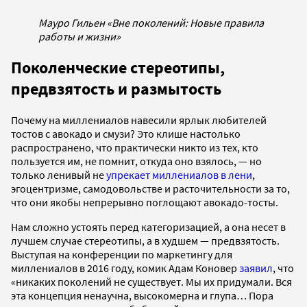
Мауро Гильен «Вне поколений: Новые правила
работы и жизни»
Поколенческие стереотипы,
предвзятость и размытость
Почему на миллениалов навесили ярлык любителей
тостов с авокадо и смузи? Это клише настолько
распространено, что практически никто из тех, кто
пользуется им, не помнит, откуда оно взялось, — но
только ленивый не
упрекает миллениалов в лени
,
эгоцентризме, самодовольстве и расточительности за то,
что они якобы непрерывно поглощают авокадо-тосты.
Нам сложно устоять перед категоризацией, а она несет в
лучшем случае стереотипы, а в худшем — предвзятость.
Выступая на конференции по маркетингу для
миллениалов в 2016 году, комик Адам Коновер
заявил
, что
«никаких поколений не существует. Мы их придумали. Вся
эта концепция ненаучна, высокомерна и глупа… Пора