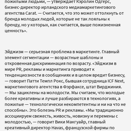
пожилыми людьми, — утверждает Кэролин Одгерс,
бизнес-директор ирландского медиамаркетингового
агентства Carat. — Считается, что это может оттолкнуть от
бренда молодых людей, которые не так лояльны к
бренду, но у которых, как считается, выше пожизненная
ценность».
Эйджизм — серьезная проблема в маркетинге. Главный
элемент сегментации — возрастные шаблоны и
откровенная дискриминация по возрасту. «Эйджизм в
мире PR, рекламы и маркетинга приводит к
тенденциозности в сообщениях и в целом вредит бизнесу,
— говорит Патти Темпл Рокс, бывшая сотрудница ICF Next,
маркетингового агентства в Фэрфаксе, штат Вирджиния.
— Мы зациклены на молодости. Мы считаем, что молодые
более креативны и лучше разбираются в технологиях, а
пожилые — технологически некомпетентны и ни на что не
способны». Это болезнь PR и рекламы. «Мы традиционно
ассоциируем свежесть, живость, новизну и перемены с
молодостью, — говорит Вики Макгуайр, главный
креативный директор Havas, французской фирмы по