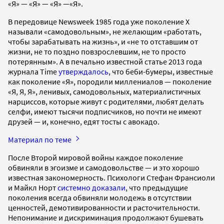
«Я» — «Я» — «Я» —«Я».
В передовице Newsweek 1985 года уже поколение X
называли «самодовольным», не желающим «работать,
чтобы зарабатывать на жизнь», и «не то отставшим от
жизни, не то поздно повзрослевшим, не то просто
потерянным». А в печально известной статье 2013 года
журнала Time
утверждалось
, что беби-бумеры, известные
как поколение «Я», породили миллениалов — поколение
«Я, Я, Я», ленивых, самодовольных, материалистичных
нарциссов, которые живут с родителями, любят делать
селфи, имеют тысячи подписчиков, но почти не имеют
друзей — и, конечно, едят тосты с авокадо.
Материал по теме
После Второй мировой войны каждое поколение
обвиняли в эгоизме и самодовольстве — и это хорошо
известная закономерность. Психологи Стефан Франсиоли
и Майкл Норт
системно доказали
, что предыдущие
поколения всегда обвиняли молодежь в отсутствии
ценностей, демотивированности и расточительности.
Непонимание и дискриминация продолжают бушевать