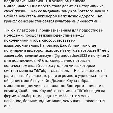
подписались миллионы, в основном из числа
миллениалов. Она просто стала делиться историями из
своей жизни — как ее выдавали замуж за богатого, как она
бежала, как стала инженером на железной дороге. Так
гранфлюенсеры становятся культовыми личностями.
TikTok, платформа, предназначенная для подростков и
молодежи, поощряет взаимодействие между
поколениями, чтобы способствовать их
взаимопониманию. Например, Джо Аллингтон стал
популярен в видеороликах своей внучки в возрасте 87 лет,
завел собственный аккаунт @granddadjoe1933 и получил 2
млн подписчиков. «Я был совершенно потрясен
количеством людей со всех уголков мира, которые
смотрят меня на TikTok, — сказал он. — Но я делаю это не
ради славы. Я делаю это ради огромного удовольствия от
общения с моей внучкой». Дженни Крупа собрала
миллион подписчиков и стала топ-блогером — вместе с
внуком, Скайларом Крупой, она снимает TikTok-видео на
ферме в Альберте, Канада. «Мне 88 лет, и у меня,
наверное, больше подписчиков, чем у вас», — хвастается
она.