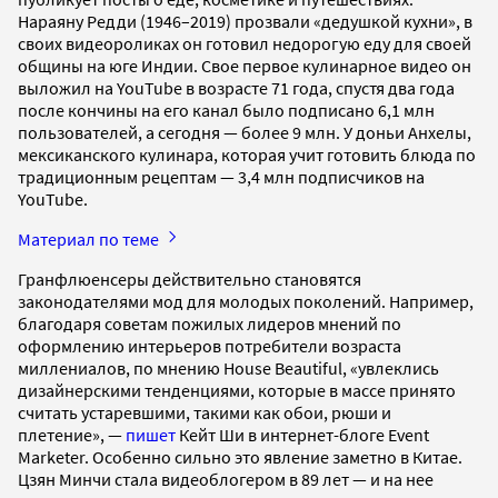
Нараяну Редди (1946–2019) прозвали «дедушкой кухни», в
своих видеороликах он готовил недорогую еду для своей
общины на юге Индии. Свое первое кулинарное видео он
выложил на YouTube в возрасте 71 года, спустя два года
после кончины на его канал было подписано 6,1 млн
пользователей, а сегодня — более 9 млн. У доньи Анхелы,
мексиканского кулинара, которая учит готовить блюда по
традиционным рецептам — 3,4 млн подписчиков на
YouTube.
Материал по теме
Гранфлюенсеры действительно становятся
законодателями мод для молодых поколений. Например,
благодаря советам пожилых лидеров мнений по
оформлению интерьеров потребители возраста
миллениалов, по мнению House Beautiful, «увлеклись
дизайнерскими тенденциями, которые в массе принято
считать устаревшими, такими как обои, рюши и
плетение», —
пишет
Кейт Ши в интернет-блоге Event
Marketer. Особенно сильно это явление заметно в Китае.
Цзян Минчи стала видеоблогером в 89 лет — и на нее