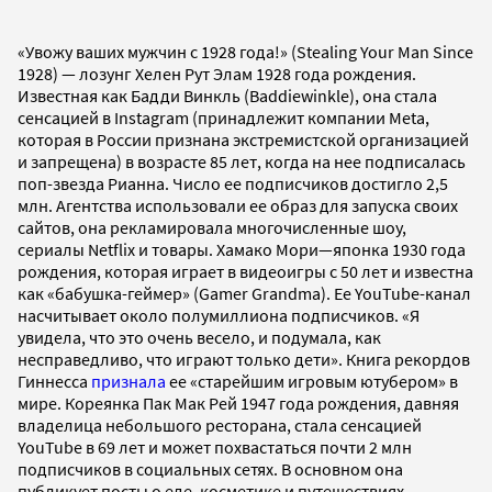
«Увожу ваших мужчин с 1928 года!» (Stealing Your Man Since
1928) — лозунг Хелен Рут Элам 1928 года рождения.
Известная как Бадди Винкль (Baddiewinkle), она стала
сенсацией в Instagram (принадлежит компании Meta,
которая в России признана экстремистской организацией
и запрещена) в возрасте 85 лет, когда на нее подписалась
поп-звезда Рианна. Число ее подписчиков достигло 2,5
млн. Агентства использовали ее образ для запуска своих
сайтов, она рекламировала многочисленные шоу,
сериалы Netflix и товары. Хамако Мори—японка 1930 года
рождения, которая играет в видеоигры с 50 лет и известна
как «бабушка-геймер» (Gamer Grandma). Ее YouTube-канал
насчитывает около полумиллиона подписчиков. «Я
увидела, что это очень весело, и подумала, как
несправедливо, что играют только дети». Книга рекордов
Гиннесса
признала
ее «старейшим игровым ютубером» в
мире. Кореянка Пак Мак Рей 1947 года рождения, давняя
владелица небольшого ресторана, стала сенсацией
YouTube в 69 лет и может похвастаться почти 2 млн
подписчиков в социальных сетях. В основном она
публикует посты о еде, косметике и путешествиях.