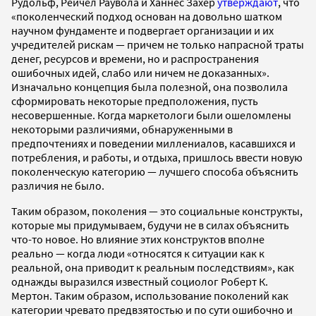
Рудольф, Рейчел Раувола и Ханнес Захер
утверждают
, что
«поколенческий подход основан на довольно шатком
научном фундаменте и подвергает организации и их
учредителей рискам — причем не только напрасной траты
денег, ресурсов и времени, но и распространения
ошибочных идей, слабо или ничем не доказанных».
Изначально концепция была полезной, она позволила
сформировать некоторые предположения, пусть
несовершенные. Когда маркетологи были ошеломлены
некоторыми различиями, обнаруженными в
предпочтениях и поведении миллениалов, касавшихся и
потребления, и работы, и отдыха, пришлось ввести новую
поколенческую категорию — лучшего способа объяснить
различия не было.
Таким образом, поколения — это социальные конструкты,
которые мы придумываем, будучи не в силах объяснить
что-то новое. Но влияние этих конструктов вполне
реально — когда люди «относятся к ситуации как к
реальной, она приводит к реальным последствиям», как
однажды выразился известный социолог Роберт К.
Мертон. Таким образом, использование поколений как
категории чревато предвзятостью и по сути ошибочно и