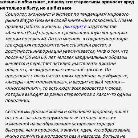
жизни» и объясняет, почему эти стереотипы приносят вред
не только в быту, но и в бизнесе
Социолог, экономист и эксперт по тенденциям мирового
рынка Мауро Гильен в своей книге «Вне поколений: Новые
правила работы и жизни» (
выходит
в издательстве
«Альпина Pro») предлагает революционную концепцию
теории поколений. По его мнению, в современном мире,
где средняя продолжительность жизни растет, а
доступность информации увеличивается, миф о том, что
после 40 (50 или 60) лет человек кардинальным образом
меняется и перестает активно участвовать в жизни
общества, не выдерживает никакой критики. Он
предлагает отказаться от таких терминов, как «бумеры»,
«иксеры» или «миллениалы», и вводит новый термин —
«многолетники», то есть люди всех возрастов и слоев,
которые выходят за рамки стереотипов о каком-то одном
поколении.
Сегодня мы дольше живем и сохраняем здоровье, пишет
он, но из-за головокружительных технологических
изменений наше образование устаревает гораздо
быстрее, чем в прошлом, а значит, идея, что образование
нужно получить в молодости раз и навсегда, больше не