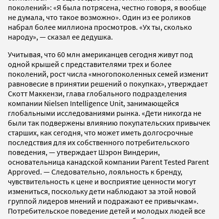
поколений»: «Я была потрясена, честно говоря, я вообще
не думала, что такое возможно». Один из ее роликов
набрал более миллиона просмотров. «Ух ты, сколько
народу», — сказал ее дедушка.
Учитывая, что 60 млн американцев сегодня живут под
одной крышей с представителями трех и более
поколений, рост числа «многопоколенных семей изменит
равновесие в принятии решений о покупках», утверждает
Скотт Маккензи, глава глобального подразделения
компании Nielsen Intelligence Unit, занимающейся
глобальными исследованиями рынка. «Дети никогда не
были так подвержены влиянию покупательских привычек
старших, как сегодня, что может иметь долгосрочные
последствия для их собственного потребительского
поведения, — утверждает Шэрон Виндерин,
основательница канадской компании Parent Tested Parent
Approved. — Следовательно, лояльность к бренду,
чувствительность к цене и восприятие ценности могут
измениться, поскольку дети наблюдают за этой новой
группой лидеров мнений и подражают ее привычкам».
Потребительское поведение детей и молодых людей все