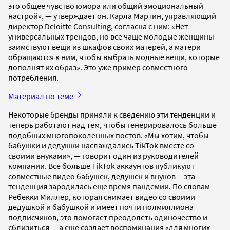
это общее чувство юмора или общий эмоциональный
настрой», — утверждает он. Карла Мартин, управляющий
директор Deloitte Consulting, согласна с ним: «Нет
универсальных трендов, но все чаще молодые женщины
заимствуют вещи из шкафов своих матерей, а матери
обращаются к ним, чтобы выбрать модные вещи, которые
дополнят их образ». Это уже пример совместного
потребления.
Материал по теме
Некоторые бренды приняли к сведению эти тенденции и
теперь работают над тем, чтобы генерировалось больше
подобных многопоколенных постов. «Мы хотим, чтобы
бабушки и дедушки наслаждались TikTok вместе со
своими внуками», — говорит один из руководителей
компании. Все больше TikTok аккаунтов публикуют
совместные видео бабушек, дедушек и внуков —эта
тенденция зародилась еще время пандемии. По словам
Ребекки Миллер, которая снимает видео со своими
дедушкой и бабушкой и имеет почти полмиллиона
подписчиков, это помогает преодолеть одиночество и
сблизиться — а еще создает воспоминания «для многих