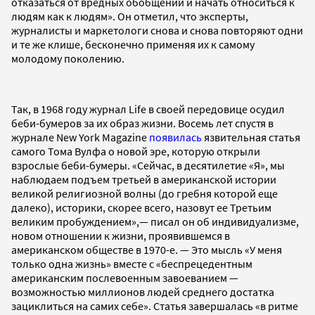
отказаться от вредных обобщений и начать относиться к
людям как к людям». Он отметил, что эксперты,
журналисты и маркетологи снова и снова повторяют одни
и те же клише, бесконечно применяя их к самому
молодому поколению.
Так, в 1968 году журнал Life в своей передовице осудил
беби-бумеров за их образ жизни. Восемь лет спустя в
журнале New York Magazine
появилась
язвительная статья
самого Тома Вулфа о новой эре, которую открыли
взрослые беби-бумеры. «Сейчас, в десятилетие «Я», мы
наблюдаем подъем третьей в американской истории
великой религиозной волны (до гребня которой еще
далеко), историки, скорее всего, назовут ее Третьим
великим пробуждением»,— писал он об индивидуализме,
новом отношении к жизни, проявившемся в
американском обществе в 1970-е. — Это мысль «У меня
только одна жизнь» вместе с «беспрецедентным
американским послевоенным завоеванием —
возможностью миллионов людей среднего достатка
зациклиться на самих себе». Статья завершалась «в ритме