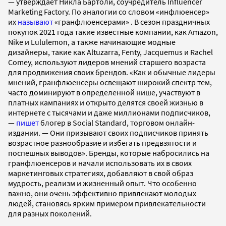
— утверждает Никла Бартоли, соучредитель Influencer
Marketing Factory. По аналогии со словом «инфлюенсер»
их
называют
«гранфлюенсерами» . В сезон праздничных
покупок 2021 года такие известные компании, как Amazon,
Nike и Lululemon, а также начинающие модные
дизайнеры, такие как Altuzarra, Fenty, Jacquemus и Rachel
Comey, используют лидеров мнений старшего возраста
для продвижения своих брендов. «Как и обычные лидеры
мнений, гранфлюенсеры освещают широкий спектр тем,
часто доминируют в определенной нише, участвуют в
платных кампаниях и открыто делятся своей жизнью в
интернете с тысячами и даже миллионами подписчиков,
—
пишет
блогер в Social Standard, торговом онлайн-
издании. — Они призывают своих подписчиков принять
возрастное разнообразие и избегать предвзятости и
поспешных выводов». Бренды, которые набросились на
гранфлюенсеров и начали использовать их в своих
маркетинговых стратегиях, добавляют в свой образ
мудрость, реализм и жизненный опыт. Что особенно
важно, они очень эффективно привлекают молодых
людей, становясь ярким примером привлекательности
для разных поколений.