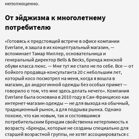
неполноценно.
От эйджизма к многолетнему
потребителю
«Готовясь к предстоящей встрече в офисе компании
Everlane, я зашла в их концептуальный магазин, —
вспоминает Тамар Миллер, основательница и
генеральный директор Bells & Becks, бренда женской
обуви класса люкс. — Мне тут же стало не по себе. Все — от
бойкого продавца-консультанта 20 с небольшим лет,
который косо посмотрел на меня, когда я вошла в
магазин, до андрогинной одежды без особых примет —
говорило о том, что мне здесь делать нечего». Компания
Everlane была основана в 2010 году в Сан-Франциско как
интернет-магазин одежды — не для выхода на обычный,
традиционный рынок, а для подрыва рынка. Однако
похоже, что как новым, так и состоявшимся
потребительским брендам свойственна нетерпимость к
возрасту. «Бренды, которые не созданы специально для
старшей возрастной группы, не хотят ассоциироваться с