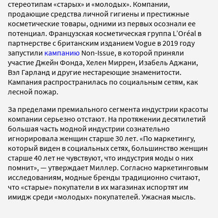
стереотипам «старых» и «молодых». Компании,
продающие средства личной гигиены и престижные
косметические товары, одними из первых осознали ее
потенциал. Французская косметическая группа L’Oréal в
партнерстве с британским изданием Vogue в 2019 году
запустили
кампанию
Non-Issue, в которой приняли
участие Джейн Фонда, Хелен Миррен, Изабель Аджани,
Вэл Гарланд и другие нестареющие знаменитости.
Кампания распространилась по социальным сетям, как
лесной пожар.
За пределами премиального сегмента индустрии красоты
компании серьезно отстают. На протяжении десятилетий
большая часть модной индустрии сознательно
игнорировала женщин старше 30 лет. «По маркетингу,
который виден в социальных сетях, большинство женщин
старше 40 лет не чувствуют, что индустрия моды о них
помнит», — утверждает Миллер. Согласно маркетинговым
исследованиям, модные бренды традиционно считают,
что «старые» покупатели в их магазинах испортят им
имидж среди «молодых» покупателей. Ужасная мысль.