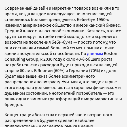
Современный дизайн и маркетинг товаров возникли в то
время, когда каждое последующее поколение людей
становилось больше предыдущего. Беби-бум 1950-х
изменил американское общество и американский бизнес.
Средний класс стал основой экономики. Казалось, что все
крутится вокруг потребителей «молодого» и «среднего»
возраста из поколения беби-бума — просто потому, что
они составляли самый большой сегмент рынка с точки
зрения покупательской способности. По
данным
Boston
Consulting Group, к 2030 году около 40% общего роста
потребительских расходов будет приходиться на людей
старше 60 лет. В Японии (60%) и Германии (70%) их доля
будет еще выше из-за более асимметричного
распределения по возрасту. Учитывая, что люди старше
этого возраста дольше остаются в хорошем физическом и
душевном состоянии, многолетний потребитель — это
лишь одна из многих трансформаций в мире маркетинга и
брендов.
Концентрация богатства в верхней части возрастного
распределения в будущем сделает наиболее
привлекательным сегментом рынка именно