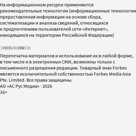
На информационном ресурсе применяются
рекомендательные технологии (информационные технологии
предоставления информации на основе сбора,
систематизации и анализа сведений, относящихся
к предпочтениям пользователей сети «Интернет»,
находящихся на территории Российской Федерации)
СМИ2
SPARROW
INFOX
Перепечатка материалов и использование их в любой форме,
в том числе и в электронных СМИ, возможны только с
письменного разрешения редакции. Товарный знак Forbes
является исключительной собственностью Forbes Media Asia
Pte. Limited. Все права защищены.
AO «АС Рус Медиа»
·
2026
16+