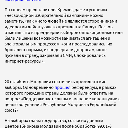
По словам представителя Кремля, даже в условиях
«несвободной избирательной кампании» можно
заметить, «как много людей не являются сторонниками
идеологии действующего президента Санду». Песков
отметил, что в преддверии выборов оппозиционные силы
были лишены возможности заниматься агитацией и
электоральным процессом, «они преследовались, их
бросали в тюрьмы, их подвергали допросам, их не
пускали в страну, закрывали СМИ, блокировались
интернет-ресурсы».
20 октября в Молдавии состоялись президентские
выборы. Одновременно
прошел
референдум, в рамках
которого граждане страны должны были ответить на
вопрос: «Поддерживаете ли вы изменение конституции с
целью вступления Республики Молдова в Европейский
союз?»
На выборах главы государства, согласно данным
Центризбиркома Молдавии после обработки 99,01%