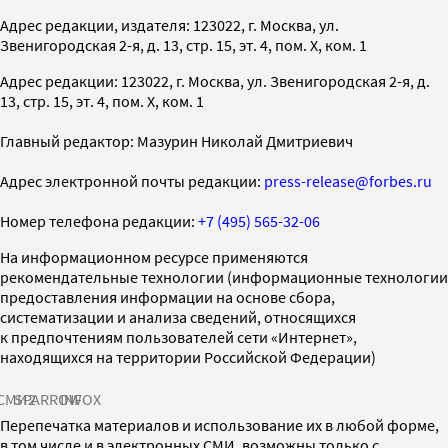
Адрес редакции, издателя: 123022, г. Москва, ул.
Звенигородская 2-я, д. 13, стр. 15, эт. 4, пом. X, ком. 1
Адрес редакции: 123022, г. Москва, ул. Звенигородская 2-я, д.
13, стр. 15, эт. 4, пом. X, ком. 1
Главный редактор: Мазурин Николай Дмитриевич
Адрес электронной почты редакции:
press-release@forbes.ru
Номер телефона редакции:
+7 (495) 565-32-06
На информационном ресурсе применяются
рекомендательные технологии (информационные технологии
предоставления информации на основе сбора,
систематизации и анализа сведений, относящихся
к предпочтениям пользователей сети «Интернет»,
находящихся на территории Российской Федерации)
СМИ2
SPARROW
INFOX
Перепечатка материалов и использование их в любой форме,
в том числе и в электронных СМИ, возможны только с