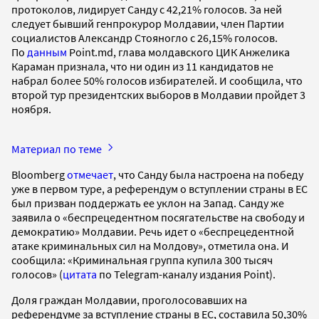
протоколов, лидирует Санду с 42,21% голосов. За ней
следует бывший генпрокурор Молдавии, член Партии
социалистов Александр Стояногло с 26,15% голосов.
По
данным
Point.md, глава молдавского ЦИК Анжелика
Караман признала, что ни один из 11 кандидатов не
набрал более 50% голосов избирателей. И сообщила, что
второй тур президентских выборов в Молдавии пройдет 3
ноября.
Материал по теме
Bloomberg
отмечает
, что Санду была настроена на победу
уже в первом туре, а референдум о вступлении страны в ЕС
был призван поддержать ее уклон на Запад. Санду же
заявила о «беспрецедентном посягательстве на свободу и
демократию» Молдавии. Речь идет о «беспрецедентной
атаке криминальных сил на Молдову», отметила она. И
сообщила: «Криминальная группа купила 300 тысяч
голосов» (
цитата
по Telegram-каналу издания Point).
Доля граждан Молдавии, проголосовавших на
референдуме за вступление страны в ЕС, составила 50,30%