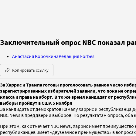
Заключительный опрос NBC показал рав
Анастасия Корочкина
Редакция Forbes
Копировать ссылку
За Харрис и Трампа готовы проголосовать равное число изб
зарегистрированных избирателей заявили, что пока не опре
класса и права на аборт. В то же время кандидат от респуб
выборы пройдут в США 5 ноября
За кандидата от демократов Камалу Харрис и республиканца 
NBC News в преддверии выборов. По результатам опроса, оба
При этом, как отмечает NBC News, Харрис имеет преимущество 
республиканцев имеет «двузначное преимущество» в вопросах