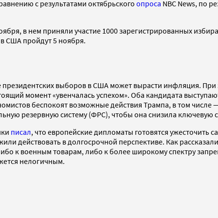
равнению с результатами октябрьского
опроса
NBC News, по ре
ноября, в нем приняли участие 1000 зарегистрированных изби
 в США пройдут 5 ноября.
сле президентских выборов в США может вырасти инфляция. При
тоящий момент «увенчалась успехом». Оба кандидата выступают
кономистов беспокоят возможные действия Трампа, в том числ
льную резервную систему (ФРС), чтобы она снизила ключевую с
ики
писал
, что европейские дипломаты готовятся ужесточить с
ли действовать в долгосрочной перспективе. Как рассказали 
о к военным товарам, либо к более широкому спектру запрещ
ажется нелогичным.