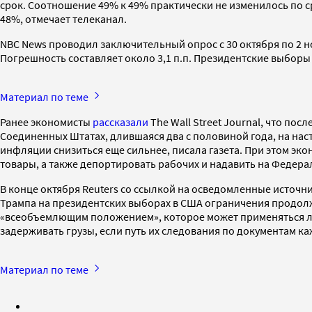
срок. Соотношение 49% к 49% практически не изменилось по с
48%, отмечает телеканал.
NBC News проводил заключительный опрос с 30 октября по 2 
Погрешность составляет около 3,1 п.п. Президентские выборы
Материал по теме
Ранее экономисты
рассказали
The Wall Street Journal, что по
Соединенных Штатах, длившаяся два с половиной года, на нас
инфляции снизиться еще сильнее, писала газета. При этом э
товары, а также депортировать рабочих и надавить на Федера
В конце октября Reuters со ссылкой на осведомленные источн
Трампа на президентских выборах в США ограничения продолжи
«всеобъемлющим положением», которое может применяться либ
задерживать грузы, если путь их следования по документам к
Материал по теме