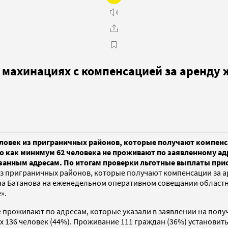
о махинациях с компенсацией за аренду
еловек из приграничных районов, которые получают компенс
что как минимум 62 человека не проживают по заявленному ад
азанным адресам. По итогам проверки льготные выплаты при
из приграничных районов, которые получают компенсации за а
ена Батанова на еженедельном оперативном совещании област
е».
не проживают по адресам, которые указали в заявлении на пол
 136 человек (44%). Проживание 111 граждан (36%) установить