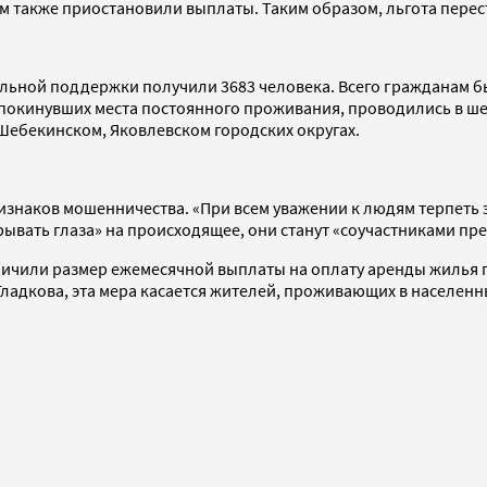
м также приостановили выплаты. Таким образом, льгота перес
иальной поддержки получили 3683 человека. Всего гражданам 
окинувших места постоянного проживания, проводились в шес
 Шебекинском, Яковлевском городских округах.
изнаков мошенничества. «При всем уважении к людям терпеть э
крывать глаза» на происходящее, они станут «соучастниками пр
личили размер ежемесячной выплаты на оплату аренды жилья по 
Гладкова, эта мера касается жителей, проживающих в населенн