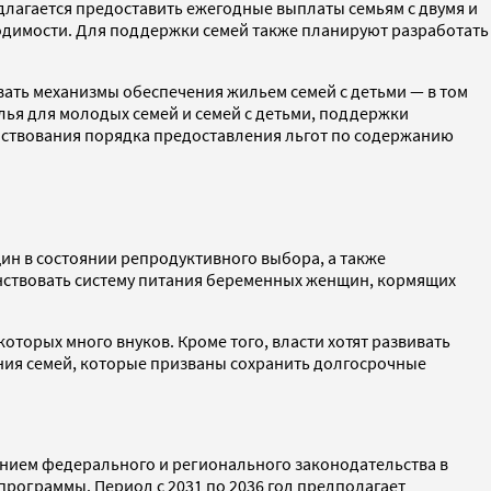
длагается предоставить ежегодные выплаты семьям с двумя и
одимости. Для поддержки семей также планируют разработать
вать механизмы обеспечения жильем семей с детьми — в том
лья для молодых семей и семей с детьми, поддержки
нствования порядка предоставления льгот по содержанию
щин в состоянии репродуктивного выбора, а также
нствовать систему питания беременных женщин, кормящих
оторых много внуков. Кроме того, власти хотят развивать
ния семей, которые призваны сохранить долгосрочные
ованием федерального и регионального законодательства в
программы. Период с 2031 по 2036 год предполагает