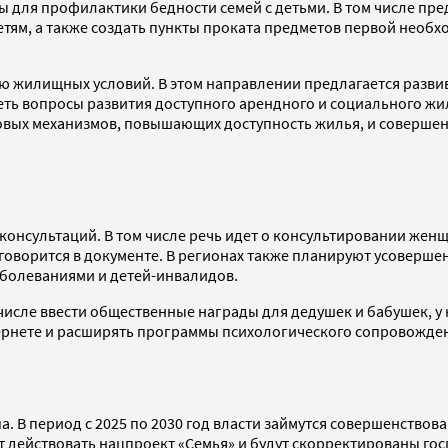
 для профилактики бедности семей с детьми. В том числе пре
ям, а также создать пункты проката предметов первой необх
ию жилищных условий. В этом направлении предлагается разви
реть вопросы развития доступного арендного и социального жи
овых механизмов, повышающих доступность жилья, и соверше
 консультаций. В том числе речь идет о консультировании жен
оворится в документе. В регионах также планируют усоверше
заболеваниями и детей-инвалидов.
исле ввести общественные награды для дедушек и бабушек, у к
тернете и расширять программы психологического сопровожде
па. В период с 2025 по 2030 год власти займутся совершенств
 действовать нацпроект «Семья» и будут скорректированы гос