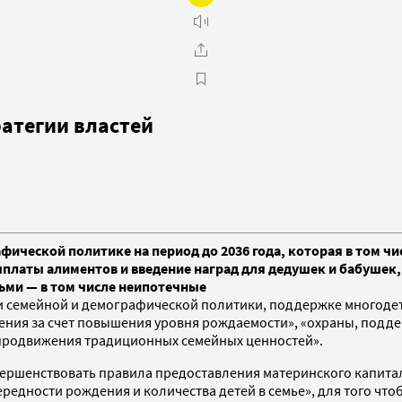
ратегии властей
фической политике на период до 2036 года, которая в том ч
аты алиментов и введение наград для дедушек и бабушек, у
ьми — в том числе неипотечные
и семейной и демографической политики, поддержке многодетн
ления за счет повышения уровня рождаемости», «охраны, подде
 продвижения традиционных семейных ценностей».
вершенствовать правила предоставления материнского капитал
едности рождения и количества детей в семье», для того чтоб