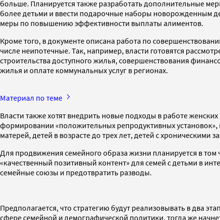
больше. Планируется также разработать дополнительные меры
более детьми и ввести подарочные наборы новорожденным дет
меры по повышению эффективности выплаты алиментов.
Кроме того, в документе описана работа по совершенствован
числе неипотечные. Так, например, власти готовятся рассмот
строительства доступного жилья, совершенствования финанс
жилья и оплате коммунальных услуг в регионах.
Материал по теме
Власти также хотят внедрить новые подходы в работе женских
формировании «положительных репродуктивных установок», г
матерей, детей в возрасте до трех лет, детей с хроническими 
Для продвижения семейного образа жизни планируется в том ч
«качественный позитивный контент» для семей с детьми в ин
семейные союзы и предотвратить разводы.
Предполагается, что стратегию будут реализовывать в два эта
сфере семейной и демографической политики, тогда же начнет