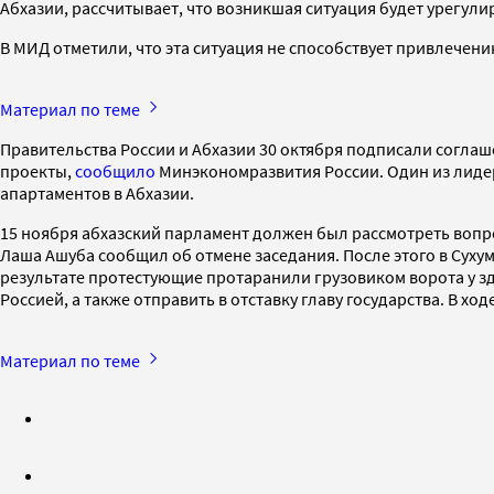
Абхазии, рассчитывает, что возникшая ситуация будет урегу
В МИД отметили, что эта ситуация не способствует привлеч
Материал по теме
Правительства России и Абхазии 30 октября подписали согл
проекты,
сообщило
Минэкономразвития России. Один из лиде
апартаментов в Абхазии.
15 ноября абхазский парламент должен был рассмотреть вопро
Лаша Ашуба сообщил об отмене заседания. После этого в Суху
результате протестующие протаранили грузовиком ворота у з
Россией, а также отправить в отставку главу государства. В хо
Материал по теме