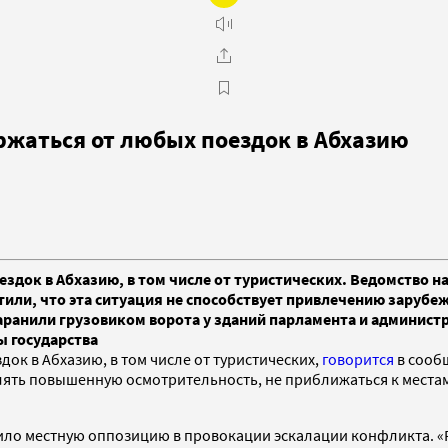
ржаться от любых поездок в Абхазию
здок в Абхазию, в том числе от туристических. Ведомство н
или, что эта ситуация не способствует привлечению заруб
аранили грузовиком ворота у зданий парламента и админист
ы государства
ок в Абхазию, в том числе от туристических,
говорится
в сооб
лять повышенную осмотрительность, не приближаться к местам
ило местную оппозицию в провокации эскалации конфликта. «Р