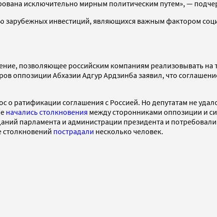
лирована исключительно мирным политическим путем», — подче
ению зарубежных инвестиций, являющихся важным фактором со
ашение, позволяющее российским компаниям реализовывать на
ров оппозиции Абхазии Адгур Ардзинба заявил, что соглашен
с о ратификации соглашения с Россией. Но депутатам не удало
ме
начались столкновения
между сторонниками оппозиции и си
даний парламента и администрации президента и потребовали
де столкновений
пострадали
несколько человек.