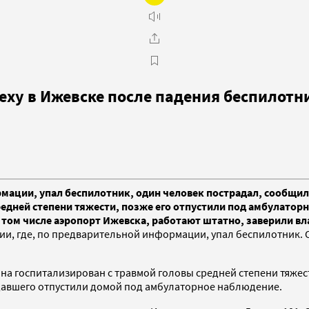
еху в Ижевске после падения беспилотн
ормации, упал беспилотник, один человек пострадал, сообщи
едней степени тяжести, позже его отпустили под амбулатор
 в том числе аэропорт Ижевска, работают штатно, заверили
тии, где, по предварительной информации, упал беспилотник. 
ина госпитализирован с травмой головы средней степени тяже
адавшего отпустили домой под амбулаторное наблюдение.