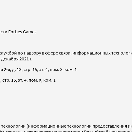
сти Forbes Games
службой по надзору в сфере связи, информационных технолог
декабря 2021 г.
я, д. 13, стр. 15, эт. 4, пом. X, ком. 1
тр. 15, эт. 4, пом. X, ком. 1
технологии (информационные технологии предоставления инф
«Интернет», находящихся на территории Российской Федераци