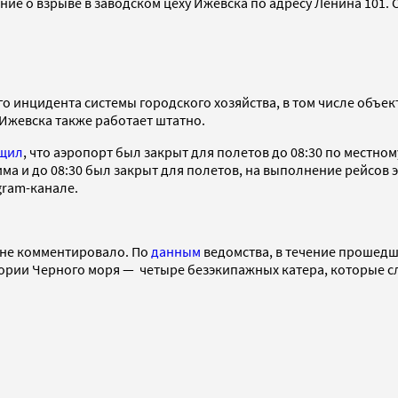
ие о взрыве в заводском цеху Ижевска по адресу Ленина 101. 
его инцидента системы городского хозяйства, в том числе об
 Ижевска также работает штатно.
щил
, что аэропорт был закрыт для полетов до 08:30 по местном
ма и до 08:30 был закрыт для полетов, на выполнение рейсов 
gram-канале.
не комментировало. По
данным
ведомства, в течение прошедш
тории Черного моря — четыре безэкипажных катера, которые 