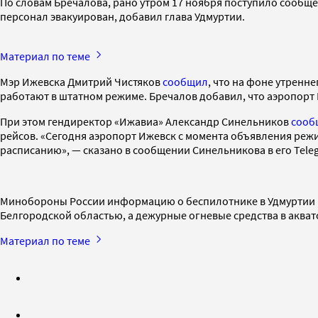
По словам Бречалова, рано утром 17 ноября поступило сообщен
персонал эвакуирован, добавил глава Удмуртии.
Материал по теме
Мэр Ижевска Дмитрий Чистяков
сообщил
, что на фоне утренн
работают в штатном режиме. Бречалов добавил, что аэропорт
При этом гендиректор «Ижавиа» Александр Синельников
сооб
рейсов. «Сегодня аэропорт Ижевск с момента объявления режи
расписанию», — сказано в сообщении Синельникова в его Tele
Минобороны России информацию о беспилотнике в Удмуртии 
Белгородской областью, а дежурные огневые средства в аква
Материал по теме