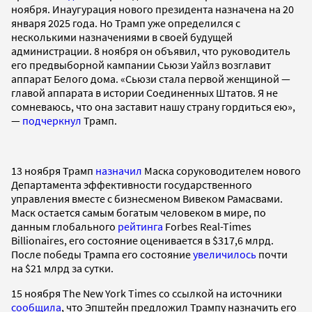
ноября. Инаугурация нового президента назначена на 20
января 2025 года. Но Трамп уже определился с
несколькими назначениями в своей будущей
администрации. 8 ноября он объявил, что руководитель
его предвыборной кампании Сьюзи Уайлз возглавит
аппарат Белого дома. «Сьюзи стала первой женщиной —
главой аппарата в истории Соединенных Штатов. Я не
сомневаюсь, что она заставит нашу страну гордиться ею»,
—
подчеркнул
Трамп.
13 ноября Трамп
назначил
Маска соруководителем нового
Департамента эффективности государственного
управления вместе с бизнесменом Вивеком Рамасвами.
Маск остается самым богатым человеком в мире, по
данным глобального
рейтинга
Forbes Real-Times
Billionaires, его состояние оценивается в $317,6 млрд.
После победы Трампа его состояние
увеличилось
почти
на $21 млрд за сутки.
15 ноября The New York Times со ссылкой на источники
сообщила
, что Эпштейн предложил Трампу назначить его