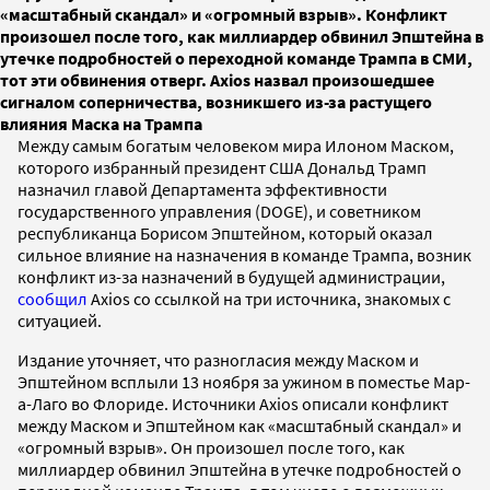
«масштабный скандал» и «огромный взрыв». Конфликт
произошел после того, как миллиардер обвинил Эпштейна в
утечке подробностей о переходной команде Трампа в СМИ,
тот эти обвинения отверг. Axios назвал произошедшее
сигналом соперничества, возникшего из-за растущего
влияния Маска на Трампа
Между самым богатым человеком мира Илоном Маском,
которого избранный президент США Дональд Трамп
назначил главой Департамента эффективности
государственного управления (DOGE), и советником
республиканца Борисом Эпштейном, который оказал
сильное влияние на назначения в команде Трампа, возник
конфликт из-за назначений в будущей администрации,
сообщил
Axios со ссылкой на три источника, знакомых с
ситуацией.
Издание уточняет, что разногласия между Маском и
Эпштейном всплыли 13 ноября за ужином в поместье Мар-
а-Лаго во Флориде. Источники Axios описали конфликт
между Маском и Эпштейном как «масштабный скандал» и
«огромный взрыв». Он произошел после того, как
миллиардер обвинил Эпштейна в утечке подробностей о