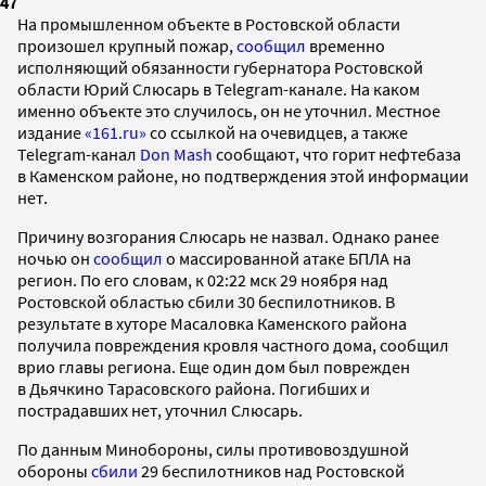
47
На промышленном объекте в Ростовской области
произошел крупный пожар,
сообщил
временно
исполняющий обязанности губернатора Ростовской
области Юрий Слюсарь в Telegram-канале. На каком
именно объекте это случилось, он не уточнил. Местное
издание
«161.ru»
со ссылкой на очевидцев, а также
Telegram-канал
Don Mash
сообщают, что горит нефтебаза
в Каменском районе, но подтверждения этой информации
нет.
Причину возгорания Слюсарь не назвал. Однако ранее
ночью он
сообщил
о массированной атаке БПЛА на
регион. По его словам, к 02:22 мск 29 ноября над
Ростовской областью сбили 30 беспилотников. В
результате в хуторе Масаловка Каменского района
получила повреждения кровля частного дома, сообщил
врио главы региона. Еще один дом был поврежден
в Дьячкино Тарасовского района. Погибших и
пострадавших нет, уточнил Слюсарь.
По данным Минобороны, силы противовоздушной
обороны
сбили
29 беспилотников над Ростовской