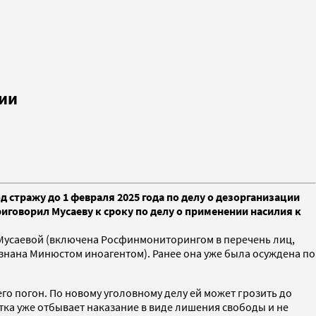
нии
стражу до 1 февраля 2025 года по делу о дезорганизации
риговорил Мусаеву к сроку по делу о применении насилия к
е Мусаевой (включена Росфинмониторингом в перечень лиц,
знана Минюстом иноагентом). Ранее она уже была осуждена по
го погон. По новому уголовному делу ей может грозить до
тка уже отбывает наказание в виде лишения свободы и не