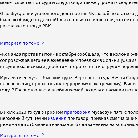
может скрыться от суда и следствия, а также угрожать свидет
О возбуждении уголовного дела против Мусаевой по статье о
было возбуждено дело. «Я знаю только от клиентки, что ее о
рассказал он тогда РБК.
Материал по теме
«Команда против пыток» в октябре сообщала, что в колонию-
сопровождавшего ее в ежедневных поездках в больницу. Сама 
инсулинозависимым диабетом второго типа и с трудом передв
Мусаева и ее муж — бывший судья Верховного суда Чечни Сай
перечень лиц, причастных к терроризму и экстремизму). В янв
году. В Грозном она стала обвиняемой по делу о насилии в от
В июле 2023-го суд в Грозном
приговорил
Мусаеву к пяти с по
Верховный суд Чечни
изменил
приговор, признав смягчающим 
режима для отбывания наказания была заменена на колонию-
Материал по теме