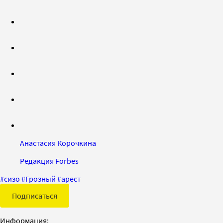
Анастасия Корочкина
Редакция Forbes
#
сизо
#
Грозный
#
арест
Подписаться
Информация: