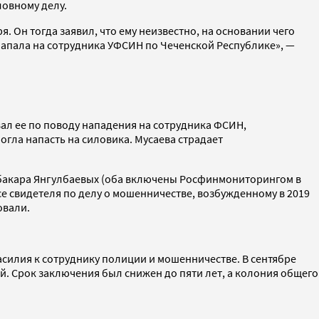
ловному делу.
я. Он тогда заявил, что ему неизвестно, на основании чего
 напала на сотрудника УФСИН по Чеченской Республике», —
ал ее по поводу нападения на сотрудника ФСИН,
огла напасть на силовика. Мусаева страдает
бубакара Янгулбаевых (оба включены Росфинмониторингом в
усе свидетеля по делу о мошенничестве, возбужденному в 2019
товали.
силия к сотруднику полиции и мошенничестве. В сентябре
. Срок заключения был снижен до пяти лет, а колония общего