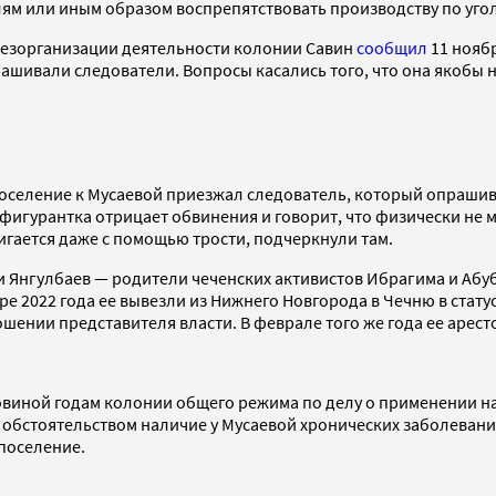
елям или иным образом воспрепятствовать производству по уго
 дезорганизации деятельности колонии Савин
сообщил
11 ноябр
прашивали следователи. Вопросы касались того, что она якобы
поселение к Мусаевой приезжал следователь, который опрашив
фигурантка отрицает обвинения и говорит, что физически не м
игается даже с помощью трости, подчеркнули там.
ди Янгулбаев — родители чеченских активистов Ибрагима и А
аре 2022 года ее вывезли из Нижнего Новгорода в Чечню в стат
ношении представителя власти. В феврале того же года ее арес
ловиной годам колонии общего режима по делу о применении на
обстоятельством наличие у Мусаевой хронических заболеваний
поселение.