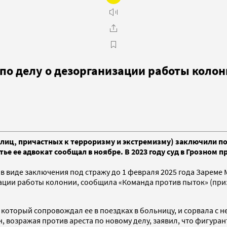
по делу о дезорганизации работы коло
иц, причастных к терроризму и экстремизму) заключили под 
ье ее адвокат сообщал в ноябре. В 2023 году суд в Грозном п
 в виде заключения под стражу до 1 февраля 2025 года Зарем
зации работы колонии, сообщила «Команда против пыток» (при
который сопровождал ее в поездках в больницу, и сорвала с не
 возражая против ареста по новому делу, заявил, что фигуран