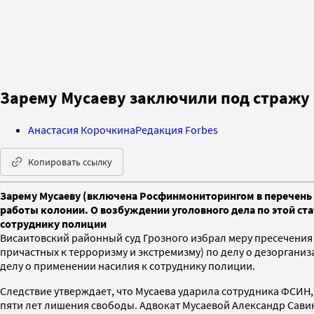
Зарему Мусаеву заключили под стражу 
Анастасия Корочкина
Редакция Forbes
Копировать ссылку
Зарему Мусаеву (включена Росфинмониторингом в перечень л
работы колонии. О возбуждении уголовного дела по этой стат
сотруднику полиции
Висаитовский районный суд Грозного избрал меру пресечения
причастных к терроризму и экстремизму) по делу о дезоргани
делу о применении насилия к сотруднику полиции.
Следствие утверждает, что Мусаева ударила сотрудника ФСИН, 
пяти лет лишения свободы. Адвокат Мусаевой Александр Савин,