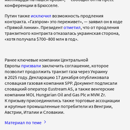
конференции в Брюсселе.
Путин также
исключил
возможность продления
контракта. «Газпром» это переживет», — заявил он в ходе
«Прямой линии». Президент
отметил
, что от продления
транзитного контракта отказалась украинская сторона,
«хотя получала $700–800 млн в год».
Ранее ключевые компании Центральной
Европы
призвали
заключить соглашение, которое
позволит продолжить транзит газа через Украину
в 2025 году. Декларацию 17 декабря опубликовала
словацкая газовая компания SPP. Документ подписали
словацкий оператор Eustream AS, а также венгерские
компании MOL Hungarian Oil and Gas Plc и MVM Zr.
К призыву присоединились также торговые ассоциации
и крупные промышленные потребители из Венгрии,
Австрии, Италии и Словакии.
Материал по теме