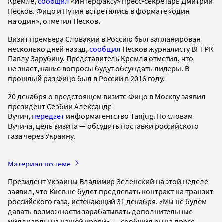
Кремле,
сообщил
«Интерфаксу» пресс-секретарь Дмитрий
Песков. Фицо и Путин встретились в формате «один
на один», отметил Песков.
Визит премьера Словакии в Россию был запланирован
несколько дней назад,
сообщил
Песков журналисту ВГТРК
Павлу Зарубину. Представитель Кремля отметил, что
не знает, какие вопросы будут обсуждать лидеры. В
прошлый раз Фицо был в России в 2016 году.
20 декабря о предстоящем визите Фицо в Москву заявил
президент Сербии Александр
Вучич,
передает
информагентство Tanjug. По словам
Вучича, цель визита — обсудить поставки российского
газа через Украину.
Материал по теме
Президент Украины Владимир Зеленский на этой неделе
заявил, что Киев не будет продлевать контракт на транзит
российского газа, истекающий 31 декабря. «Мы не будем
давать возможности зарабатывать дополнительные
миллиарды на нашей крови», — сообщил он на пресс-