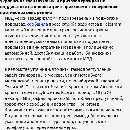
украинские спецслужбы», и призвало граждан не
поддаваться на провокации с призывами к совершению
противоправных деяний
МВД России задержало 44 подозреваемых в поджогах и
подрывах,
сообщила
пресс-служба ведомства в Telegram-
канале. «В последние дни в ряде регионов страны
отмечено увеличение количества умышленных
преступлений, связанных с попытками поджогов и
подрывов административных зданий и полицейских
автомобилей, дестабилизации работы банковских и
почтовых учреждений», — отметили в МВД.
В ведомстве уточнили, что акты таких преступлений
зарегистрированы в Москве, Санкт-Петербурге,
Московской, Ленинградской, Новосибирской, Тверской,
Тульской, Псковской областях, Красноярском, Алтайском
краях и в других субъектах. Всего в период с 18 по 26
декабря МВД зафиксировало 55 подобных преступлений,
говорится в сообщении ведомства. При этом в
большинстве случаев исполнителями стали пенсионеры.
По данным ведомства, подозреваемые действовали по
указаниям анонимных кураторов, полученных по
телефону или через мессенджеры.