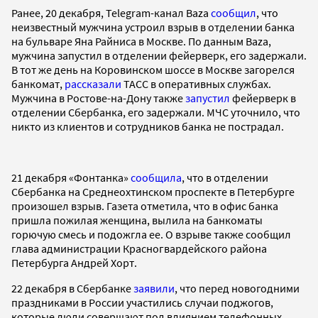
Ранее, 20 декабря, Telegram-канал Baza
сообщил
, что
неизвестный мужчина устроил взрыв в отделении банка
на бульваре Яна Райниса в Москве. По данным Baza,
мужчина запустил в отделении фейерверк, его задержали.
В тот же день на Коровинском шоссе в Москве загорелся
банкомат,
рассказали
ТАСС в оперативных службах.
Мужчина в Ростове-на-Дону также
запустил
фейерверк в
отделении Сбербанка, его задержали. МЧС уточнило, что
никто из клиентов и сотрудников банка не пострадал.
21 декабря «Фонтанка»
сообщила
, что в отделении
Сбербанка на Среднеохтинском проспекте в Петербурге
произошел взрыв. Газета отметила, что в офис банка
пришла пожилая женщина, вылила на банкоматы
горючую смесь и подожгла ее. О взрыве также сообщил
глава администрации Красногвардейского района
Петербурга Андрей Хорт.
22 декабря в Сбербанке
заявили
, что перед новогодними
праздниками в России участились случаи поджогов,
которые люди совершают под влиянием телефонных