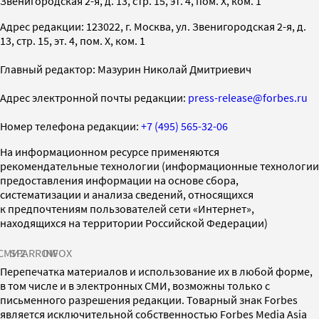
Звенигородская 2-я, д. 13, стр. 15, эт. 4, пом. X, ком. 1
Адрес редакции: 123022, г. Москва, ул. Звенигородская 2-я, д.
13, стр. 15, эт. 4, пом. X, ком. 1
Главный редактор: Мазурин Николай Дмитриевич
Адрес электронной почты редакции:
press-release@forbes.ru
Номер телефона редакции:
+7 (495) 565-32-06
На информационном ресурсе применяются
рекомендательные технологии (информационные технологии
предоставления информации на основе сбора,
систематизации и анализа сведений, относящихся
к предпочтениям пользователей сети «Интернет»,
находящихся на территории Российской Федерации)
СМИ2
SPARROW
INFOX
Перепечатка материалов и использование их в любой форме,
в том числе и в электронных СМИ, возможны только с
письменного разрешения редакции. Товарный знак Forbes
является исключительной собственностью Forbes Media Asia