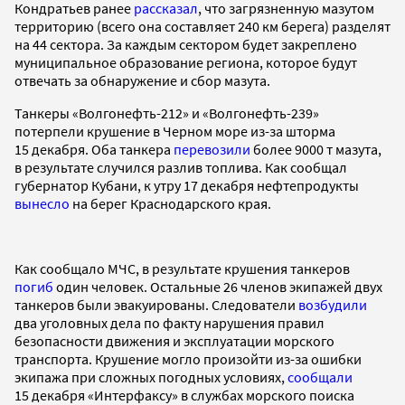
Кондратьев ранее
рассказал
, что загрязненную мазутом
территорию (всего она составляет 240 км берега) разделят
на 44 сектора. За каждым сектором будет закреплено
муниципальное образование региона, которое будут
отвечать за обнаружение и сбор мазута.
Танкеры «Волгонефть-212» и «Волгонефть-239»
потерпели крушение в Черном море из-за шторма
15 декабря. Оба танкера
перевозили
более 9000 т мазута,
в результате случился разлив топлива. Как сообщал
губернатор Кубани, к утру 17 декабря нефтепродукты
вынесло
на берег Краснодарского края.
Как сообщало МЧС, в результате крушения танкеров
погиб
один человек. Остальные 26 членов экипажей двух
танкеров были эвакуированы. Следователи
возбудили
два уголовных дела по факту нарушения правил
безопасности движения и эксплуатации морского
транспорта. Крушение могло произойти из-за ошибки
экипажа при сложных погодных условиях,
сообщали
15 декабря «Интерфаксу» в службах морского поиска