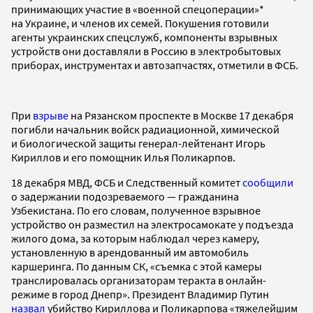
принимающих участие в «военной спецоперации»*
на Украине, и членов их семей. Покушения готовили
агенты украинских спецслужб, компоненты взрывных
устройств они доставляли в Россию в электробытовых
приборах, инструментах и автозапчастях, отметили в ФСБ.
При
взрыве
на Рязанском проспекте в Москве 17 декабря
погибли начальник войск радиационной, химической
и биологической защиты генерал-лейтенант Игорь
Кириллов и его помощник Илья Поликарпов.
18 декабря МВД, ФСБ и Следственный комитет
сообщили
о задержании подозреваемого — гражданина
Узбекистана. По его словам, полученное взрывное
устройство он разместил на электросамокате у подъезда
жилого дома, за которым наблюдал через камеру,
установленную в арендованный им автомобиль
каршеринга. По данным СК, «съемка с этой камеры
транслировалась организаторам теракта в онлайн-
режиме в город Днепр». Президент Владимир Путин
назвал
убийство Кириллова и Поликарпова «тяжелейшим