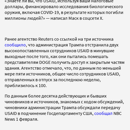
«Знаете ли вы, что USAID, используя ваши налоговые
доллары, финансировало исследования биологического
оружия, включая COVID-19, в результате которых погибли
миллионы людей?» — написал Маск в соцсети X.
Ранее агентство Reuters со ссылкой на три источника
сообщило
, что администрация Трампа отстранила двух
высокопоставленных сотрудников USAID в минувшие
выходные после того, как они пытались помешать
представителям DOGE получить доступ к закрытым частям
здания. Агентство отмечало, что, по данным по меньшей
мере пяти источников, общее число сотрудников USAID,
отправленных в отпуск за последнюю неделю,
приблизилось к 100.
По данным более десятка действующих и бывших
чиновников и источников, знакомых с ходом обсуждений,
чиновники администрации Трампа обсуждали передачу
USAID в подчинение Госдепартаменту США,
сообщал
NBC
News 1 февраля.