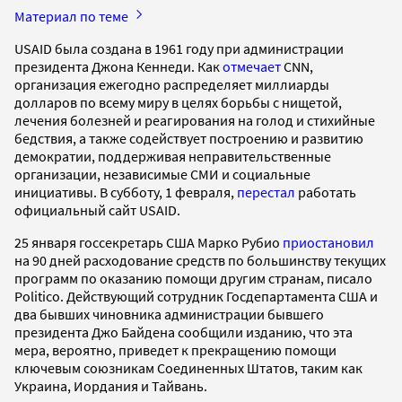
Материал по теме
USAID была создана в 1961 году при администрации
президента Джона Кеннеди. Как
отмечает
CNN,
организация ежегодно распределяет миллиарды
долларов по всему миру в целях борьбы с нищетой,
лечения болезней и реагирования на голод и стихийные
бедствия, а также содействует построению и развитию
демократии, поддерживая неправительственные
организации, независимые СМИ и социальные
инициативы. В субботу, 1 февраля,
перестал
работать
официальный сайт USAID.
25 января госсекретарь США Марко Рубио
приостановил
на 90 дней расходование средств по большинству текущих
программ по оказанию помощи другим странам, писало
Politico. Действующий сотрудник Госдепартамента США и
два бывших чиновника администрации бывшего
президента Джо Байдена сообщили изданию, что эта
мера, вероятно, приведет к прекращению помощи
ключевым союзникам Соединенных Штатов, таким как
Украина, Иордания и Тайвань.