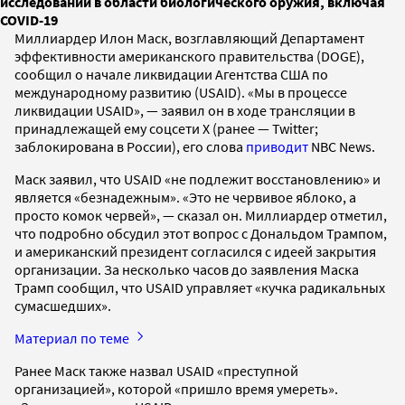
исследований в области биологического оружия, включая
COVID-19
Миллиардер Илон Маск, возглавляющий Департамент
эффективности американского правительства (DOGE),
сообщил о начале ликвидации Агентства США по
международному развитию (USAID). «Мы в процессе
ликвидации USAID», — заявил он в ходе трансляции в
принадлежащей ему соцсети X (ранее — Twitter;
заблокирована в России), его слова
приводит
NBC News.
Маск заявил, что USAID «не подлежит восстановлению» и
является «безнадежным». «Это не червивое яблоко, а
просто комок червей», — сказал он. Миллиардер отметил,
что подробно обсудил этот вопрос с Дональдом Трампом,
и американский президент согласился с идеей закрытия
организации. За несколько часов до заявления Маска
Трамп сообщил, что USAID управляет «кучка радикальных
сумасшедших».
Материал по теме
Ранее Маск также назвал USAID «преступной
организацией», которой «пришло время умереть».