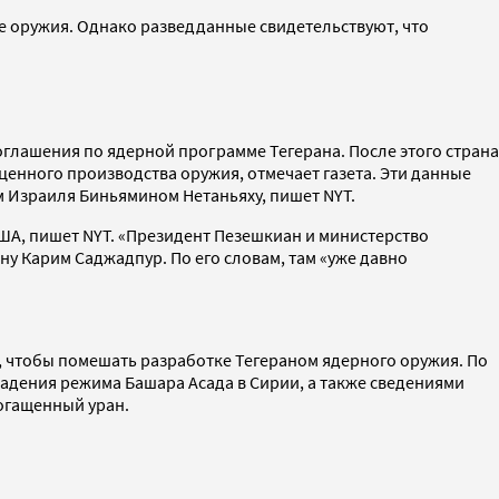
е оружия. Однако разведданные свидетельствуют, что
оглашения по ядерной программе Тегерана. После этого страна
ценного производства оружия, отмечает газета. Эти данные
ом Израиля Биньямином Нетаньяху, пишет NYT.
США, пишет NYT. «Президент Пезешкиан и министерство
ану Карим Саджадпур. По его словам, там «уже давно
 чтобы помешать разработке Тегераном ядерного оружия. По
падения режима Башара Асада в Сирии, а также сведениями
богащенный уран.