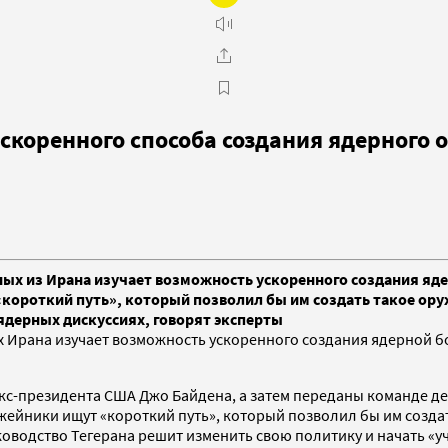
скоренного способа создания ядерного 
ных из Ирана изучает возможность ускоренного создания яд
роткий путь», который позволил бы им создать такое оружие
 ядерных дискуссиях, говорят эксперты
ых Ирана изучает возможность ускоренного создания ядерной 
кс-президента США Джо Байдена, а затем переданы команде д
йники ищут «короткий путь», который позволил бы им создать 
уководство Тегерана решит изменить свою политику и начать «у