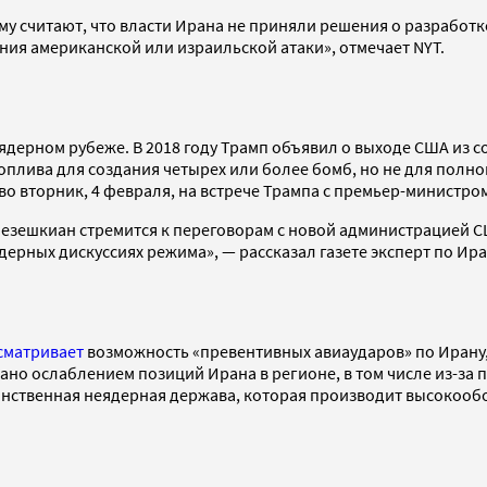
у считают, что власти Ирана не приняли решения о разработк
ния американской или израильской атаки», отмечает NYT.
дерном рубеже. В 2018 году Трамп объявил о выходе США из с
оплива для создания четырех или более бомб, но не для полно
во вторник, 4 февраля, на встрече Трампа с премьер-министр
д Пезешкиан стремится к переговорам с новой администрацией 
ядерных дискуссиях режима», — рассказал газете эксперт по Ир
сматривает
возможность «превентивных авиаударов» по Ирану,
но ослаблением позиций Ирана в регионе, в том числе из-за 
динственная неядерная держава, которая производит высокоо