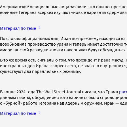
Американские официальные лица заявили, что они по-прежнем
военные Тегерана всерьез изучают «новые варианты сдержива
Материал по теме
По словам официальных лиц, Иран по-прежнему находится на я
возобновила производство урана и теперь имеет достаточно т
американской разведки «почти наверняка» будут обсуждаться 
В то же время есть сигналы о том, что президент Ирана Масу
иностранных дел Ирана, скорее всего, не знают о внутренних 
существуют два параллельных режима».
В конце 2024 года The Wall Street Journal писала, что Трамп
рас
данным газеты, обсуждение этого варианта было спровоцирова
о «бурной» работе Тегерана над ядерным оружием. Иран — е
Материал по теме