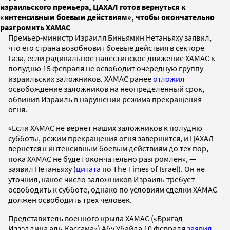
израильского премьера, ЦАХАЛ готов вернуться к
«интенсивным боевым действиям», чтобы окончательно
разгромить ХАМАС
Премьер-министр Израиля Биньямин Нетаньяху заявил,
что его страна возобновит боевые действия в секторе
Газа, если радикальное палестинское движение ХАМАС к
полудню 15 февраля не освободит очередную группу
израильских заложников. ХАМАС ранее
отложил
освобождение заложников на неопределенный срок,
обвинив Израиль в нарушении режима прекращения
огня.
«Если ХАМАС не вернет наших заложников к полудню
субботы, режим прекращения огня завершится, и ЦАХАЛ
вернется к интенсивным боевым действиям до тех пор,
пока ХАМАС не будет окончательно разгромлен», —
заявил Нетаньяху (
цитата
по The Times of Israel). Он не
уточнил, какое число заложников Израиль требует
освободить к субботе, однако по условиям сделки ХАМАС
должен освободить трех человек.
Представитель военного крыла ХАМАС («Бригад
Иззэддина аль-Кассама») Абу Убайда 10 февраля
заявил
,