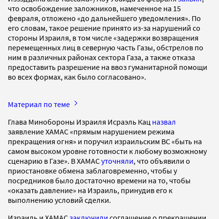
что освобождение заложников, намеченное на 15
февраля, отложено «до дальнейшего уведомления». По
его словам, такое решение принято из-за нарушений со
стороны Израиля, в том числе «задержки возвращения
перемещенных лиц в северную часть Газы, обстрелов по
ним в различных районах сектора Газа, а также отказа
предоставить разрешение на ввоз гуманитарной помощи
во всех формах, как было согласовано».
Материал по теме
Глава Минобороны Израиля Исраэль Кац
назвал
заявление ХАМАС «прямым нарушением режима
прекращения огня» и поручил израильским ВС «быть на
самом высоком уровне готовности к любому возможному
сценарию в Газе». В ХАМАС
уточняли
, что объявили о
приостановке обмена заблаговременно, чтобы у
посредников было достаточно времени на то, чтобы
«оказать давление» на Израиль, принудив его к
выполнению условий сделки.
Израиль и ХАМАС
заключили
соглашение о прекращении