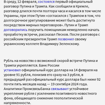
В среду, 12 февраля,
состоялся
первый официальный
разговор Путина и Трампа. Как сообщили в Кремле,
разговор длился почти полтора часа и касался в том числе
Украины, при этом Путин «согласился с Трампом в том, что
долгосрочное урегулирование может быть достигнуто
посредством мирных переговоров». Путин и Трамп
договорились
поручить помощникам немедленно начать
проработку встречи, рассказал Песков. После разговора с
российским президентом Трамп
позвонил
своему
украинскому коллеге Владимиру Зеленскому.
Рубль на новостях о возможной скорой встрече Путина и
Трампа укрепляется. Банк России
установил
официальный курс доллара на 14 февраля на
уровне 91 рубля, понизив его сразу на 3 рубля, в
предыдущий раз официальный курс доллара был ниже 92
почти пять месяцев назад — 19 сентября 2024 года.
Аналитики Промсвязьбанка
связывают
устойчивое
укрепление рубля с усилением позитивного новостного
фона, обещающего снижение геополитической
напряженности.