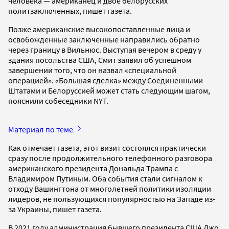
человека — американец и двое белорусских
политзаключенных, пишет газета.
Позже американские высокопоставленные лица и
освобожденные заключенные направились обратно
через границу в Вильнюс. Выступая вечером в среду у
здания посольства США, Смит заявил об успешном
завершении того, что он назвал «специальной
операцией». «Большая сделка» между Соединенными
Штатами и Белоруссией может стать следующим шагом,
пояснили собеседники NYT.
Материал по теме
Как отмечает газета, этот визит состоялся практически
сразу после продолжительного телефонного разговора
американского президента Дональда Трампа с
Владимиром Путиным. Оба события стали сигналом к
отходу Вашингтона от многолетней политики изоляции
лидеров, не пользующихся популярностью на Западе из-
за Украины, пишет газета.
В 2021 году администрация бывшего президента США Джо