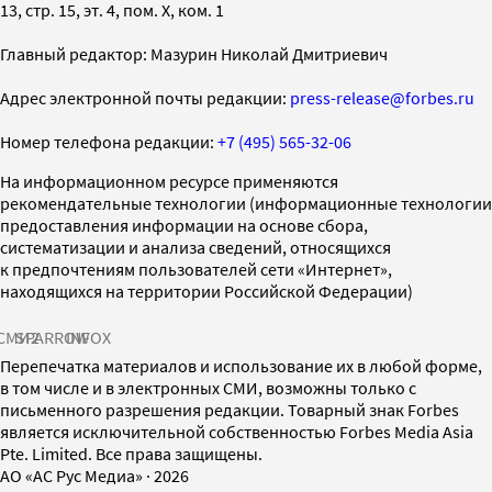
13, стр. 15, эт. 4, пом. X, ком. 1
Главный редактор: Мазурин Николай Дмитриевич
Адрес электронной почты редакции:
press-release@forbes.ru
Номер телефона редакции:
+7 (495) 565-32-06
На информационном ресурсе применяются
рекомендательные технологии (информационные технологии
предоставления информации на основе сбора,
систематизации и анализа сведений, относящихся
к предпочтениям пользователей сети «Интернет»,
находящихся на территории Российской Федерации)
СМИ2
SPARROW
INFOX
Перепечатка материалов и использование их в любой форме,
в том числе и в электронных СМИ, возможны только с
письменного разрешения редакции. Товарный знак Forbes
является исключительной собственностью Forbes Media Asia
Pte. Limited. Все права защищены.
AO «АС Рус Медиа»
·
2026