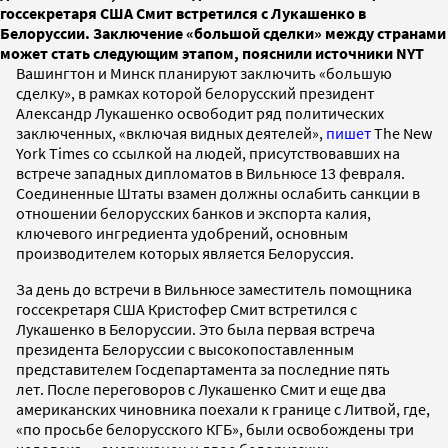
госсекретаря США Смит встретился с Лукашенко в
Белоруссии. Заключение «большой сделки» между странами
может стать следующим этапом, пояснили источники NYT
Вашингтон и Минск планируют заключить «большую
сделку», в рамках которой белорусский президент
Александр Лукашенко освободит ряд политических
заключенных, «включая видных деятелей»,
пишет
The New
York Times со ссылкой на людей, присутствовавших на
встрече западных дипломатов в Вильнюсе 13 февраля.
Соединенные Штаты взамен должны ослабить санкции в
отношении белорусских банков и экспорта калия,
ключевого ингредиента удобрений, основным
производителем которых является Белоруссия.
За день до встречи в Вильнюсе заместитель помощника
госсекретаря США Кристофер Смит встретился с
Лукашенко в Белоруссии. Это была первая встреча
президента Белоруссии с высокопоставленным
представителем Госдепартамента за последние пять
лет. После переговоров с Лукашенко Смит и еще два
американских чиновника поехали к границе с Литвой, где,
«по просьбе белорусского КГБ», были освобождены три