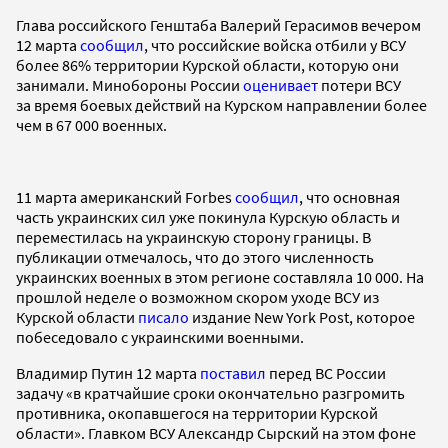
Глава российского Генштаба Валерий Герасимов вечером
12 марта
сообщил
, что российские войска отбили у ВСУ
более 86% территории Курской области, которую они
занимали. Минобороны России
оценивает
потери ВСУ
за время боевых действий на Курском направлении более
чем в 67 000 военных.
11 марта американский Forbes
сообщил
, что основная
часть украинских сил уже покинула Курскую область и
переместилась на украинскую сторону границы. В
публикации отмечалось, что до этого численность
украинских военных в этом регионе составляла 10 000. На
прошлой неделе о возможном скором уходе ВСУ из
Курской области
писало
издание New York Post, которое
побеседовало с украинскими военными.
Владимир Путин 12 марта
поставил
перед ВС России
задачу «в кратчайшие сроки окончательно разгромить
противника, окопавшегося на территории Курской
области». Главком ВСУ Александр Сырский на этом фоне