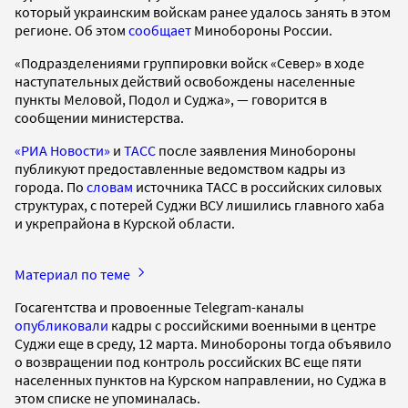
который украинским войскам ранее удалось занять в этом
регионе. Об этом
сообщает
Минобороны России.
«Подразделениями группировки войск «Север» в ходе
наступательных действий освобождены населенные
пункты Меловой, Подол и Суджа», — говорится в
сообщении министерства.
«РИА Новости»
и
ТАСС
после заявления Минобороны
публикуют предоставленные ведомством кадры из
города. По
словам
источника ТАСС в российских силовых
структурах, с потерей Суджи ВСУ лишились главного хаба
и укрепрайона в Курской области.
Материал по теме
Госагентства и провоенные Telegram-каналы
опубликовали
кадры с российскими военными в центре
Суджи еще в среду, 12 марта. Минобороны тогда объявило
о возвращении под контроль российских ВС еще пяти
населенных пунктов на Курском направлении, но Суджа в
этом списке не упоминалась.