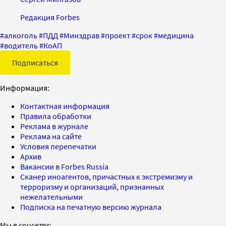
Редакция Forbes
#
алкоголь
#
ПДД
#
Минздрав
#
проект
#
срок
#
медицина
#
водитель
#
КоАП
Подписаться
Информация:
Контактная информация
Правила обработки
Реклама в журнале
Реклама на сайте
Условия перепечатки
Архив
Вакансии в Forbes Russia
Сканер иноагентов, причастных к экстремизму и
терроризму и организаций, признанных
нежелательными
Подписка на печатную версию журнала
Мы в соцсетях: