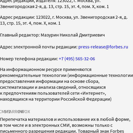
Адрес редакции, издателя: 123022, г. Москва, ул.
Звенигородская 2-я, д. 13, стр. 15, эт. 4, пом. X, ком. 1
Адрес редакции: 123022, г. Москва, ул. Звенигородская 2-я, д.
13, стр. 15, эт. 4, пом. X, ком. 1
Главный редактор: Мазурин Николай Дмитриевич
Адрес электронной почты редакции:
press-release@forbes.ru
Номер телефона редакции:
+7 (495) 565-32-06
На информационном ресурсе применяются
рекомендательные технологии (информационные технологии
предоставления информации на основе сбора,
систематизации и анализа сведений, относящихся
к предпочтениям пользователей сети «Интернет»,
находящихся на территории Российской Федерации)
СМИ2
SPARROW
INFOX
Перепечатка материалов и использование их в любой форме,
в том числе и в электронных СМИ, возможны только с
письменного разрешения редакции. Товарный знак Forbes