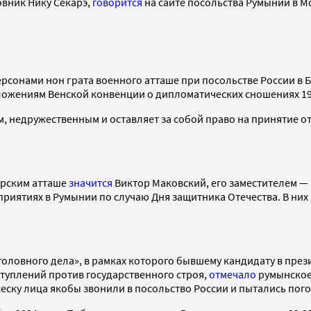
вник Нику Секарэ,
говорится
на сайте посольства Румынии в М
ерсонами нон грата военного атташе при посольстве России в Б
ложениям Венской конвенции о дипломатических сношениях 19
 недружественным и оставляет за собой право на принятие от
орским атташе
значится
Виктор Маковский, его заместителем — 
риятиях в Румынии по случаю Дня защитника Отечества. В них 
головного дела», в рамках которого бывшему кандидату в пре
уплений против государственного строя,
отмечало
румынское 
ску лица якобы звонили в посольство России и пытались пог