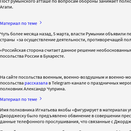
Пост румынского атташе по вопросам обороны занимает полко
Агапи.
Материал по теме
Чуть более месяца назад, 5 марта, власти Румынии объявили п
страны «за осуществление деятельности, противоречащей по
«Российская сторона считает данное решение необоснованным,
посольства России в Бухаресте.
На сайте посольства военным, военно-воздушным и военно-м
посольства
рассказала
в Telegram-канале о праздничных мероп
полковник Александр Чуприна.
Материал по теме
Имя полковника Игнатьева якобы «фигурирует в материалах у
Джорджеску было предъявлено обвинение в совершении прест
данные телефонного прослушивания, что связанные с Джордже