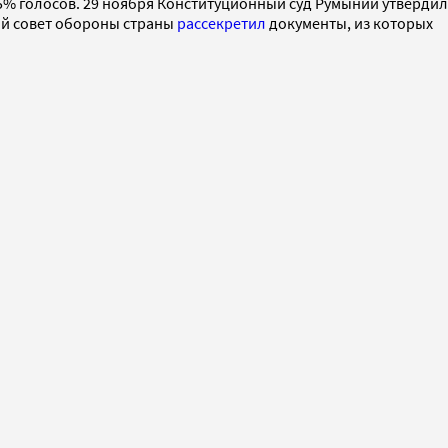
5% голосов. 29 ноября Конституционный суд Румынии утвердил
ий совет обороны страны
рассекретил
документы, из которых