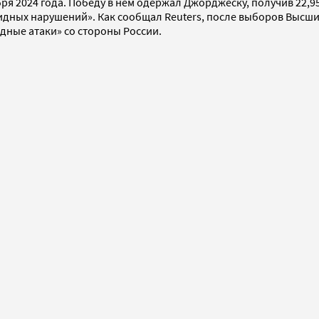
я 2024 года. Победу в нем одержал Джорджеску, получив 22,9
идных нарушений». Как сообщал Reuters, после выборов Высш
дные атаки» со стороны России.