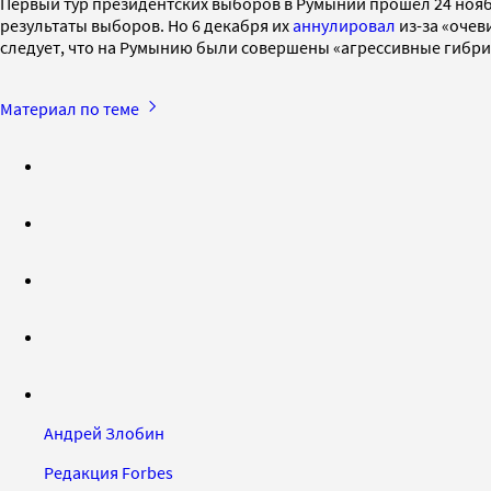
Первый тур президентских выборов в Румынии прошел 24 ноябр
результаты выборов. Но 6 декабря их
аннулировал
из-за «очев
следует, что на Румынию были совершены «агрессивные гибри
Материал по теме
Андрей Злобин
Редакция Forbes