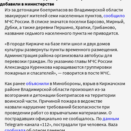
добавили в министерстве
Из-за детонации боеприпасов во Владимирской области
эвакуируют жителей семи населенных пунктов,
сообщило
МЧС России. В списке значатся поселки Барсово, Мирный,
Дубки, а также деревни Першино, Храпки, Грибаново,
название седьмого населенного пункта не приводится.
«В городе Киржаче на базе пяти школ и двух домов
культуры развернуты пункты временного размещения.
Администрация района организовала автобусы для
перевозки граждан. По указанию главы МЧС России
Александра Куренкова наращиваются группировки
пожарных и спасателей», — говорится в посте МЧС.
Как ранее
объяснили
в Минобороны, взрыв в Киржачском
районе Владимирской области произошел из-за
возгорания и детонации боеприпасов на территории
воинской части. Причиной пожара в ведомстве
назвали нарушение требований безопасности при
проведении работ со взрывчатыми материалами. О
пострадавших официально не сообщалось. По
данным
Telegram-канала «112», пострадали три человека. Baza
сообщала
об одном раненом.