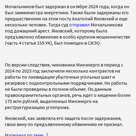
Мочальников был задержан в октябре 2024 года, когда он
был замминистра энергетики. Также были задержаны его
предшественник на этом посту Анатолий Яновский и еще
несколько человек. Тогда суд
отправил
Мочальникова
под домашний арест. Яновский, которому было
предъявлено обвинение в особо крупном мошенничестве
(часть 4 статьи 159 УК), был помещен в СИЗО.
По версии следствия, чиновники Минэнерго в период с
2014 по 2023 год заключили несколько контрактов на
работы по ликвидации убыточных угольных шахт и
резервов с подконтрольными подрядчиками. Но работы
не были проведены в полном объеме. По данным
правоохранительных органов, речь идет о хищении более
175 млн рублей, выделенных Минэнерго на
реструктуризацию углепрома.
Яновский, как заявляла его защита после задержания,
свою вину по предъявленному обвинению не признал.
Материал по теме