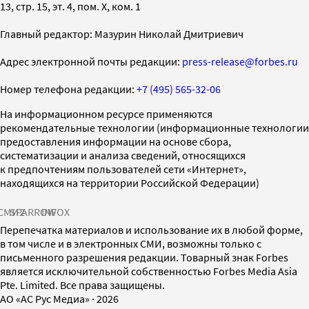
13, стр. 15, эт. 4, пом. X, ком. 1
Главный редактор: Мазурин Николай Дмитриевич
Адрес электронной почты редакции:
press-release@forbes.ru
Номер телефона редакции:
+7 (495) 565-32-06
На информационном ресурсе применяются
рекомендательные технологии (информационные технологии
предоставления информации на основе сбора,
систематизации и анализа сведений, относящихся
к предпочтениям пользователей сети «Интернет»,
находящихся на территории Российской Федерации)
СМИ2
SPARROW
INFOX
Перепечатка материалов и использование их в любой форме,
в том числе и в электронных СМИ, возможны только с
письменного разрешения редакции. Товарный знак Forbes
является исключительной собственностью Forbes Media Asia
Pte. Limited. Все права защищены.
AO «АС Рус Медиа»
·
2026