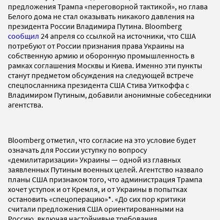
предложения Трампа «переговорной тактикой», но глава
Белого дома не стал оказывать никакого давления на
президента России Владимира Путина. Bloomberg
сообщил
24 апреля со ссылкой на источники, что США
потребуют от России признания права Украины на
собственную армию и оборонную промышленность в
рамках соглашения Москвы и Киева. Именно эти пункты
станут предметом обсуждения на следующей встрече
спецпосланника президента США Стива Уиткоффа с
Владимиром Путиным, добавили анонимные собеседники
агентства.
Bloomberg отметил, что согласие на это условие будет
означать для России уступку по вопросу
«демилитаризации» Украины — одной из главных
заявленных Путиным военных целей. Агентство назвало
планы США признаком того, что администрация Трампа
хочет уступок и от Кремля, и от Украины в попытках
остановить «спецоперацию»*. «До сих пор критики
считали предложения США ориентированными на
Россию, включая настойчивые требования