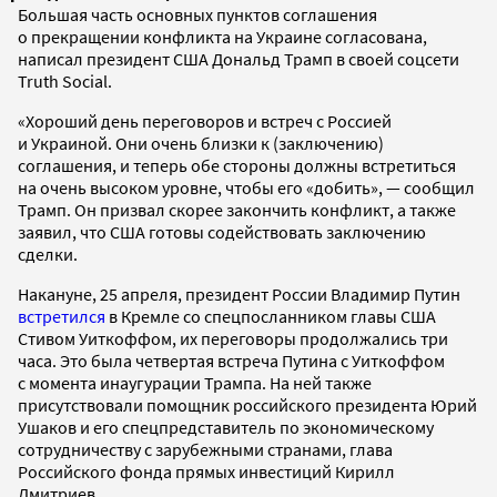
Большая часть основных пунктов соглашения
о прекращении конфликта на Украине согласована,
написал президент США Дональд Трамп в своей соцсети
Truth Social.
«Хороший день переговоров и встреч с Россией
и Украиной. Они очень близки к (заключению)
соглашения, и теперь обе стороны должны встретиться
на очень высоком уровне, чтобы его «добить», — сообщил
Трамп. Он призвал скорее закончить конфликт, а также
заявил, что США готовы содействовать заключению
сделки.
Накануне, 25 апреля, президент России Владимир Путин
встретился
в Кремле со спецпосланником главы США
Стивом Уиткоффом, их переговоры продолжались три
часа. Это была четвертая встреча Путина с Уиткоффом
с момента инаугурации Трампа. На ней также
присутствовали помощник российского президента Юрий
Ушаков и его спецпредставитель по экономическому
сотрудничеству с зарубежными странами, глава
Российского фонда прямых инвестиций Кирилл
Дмитриев.