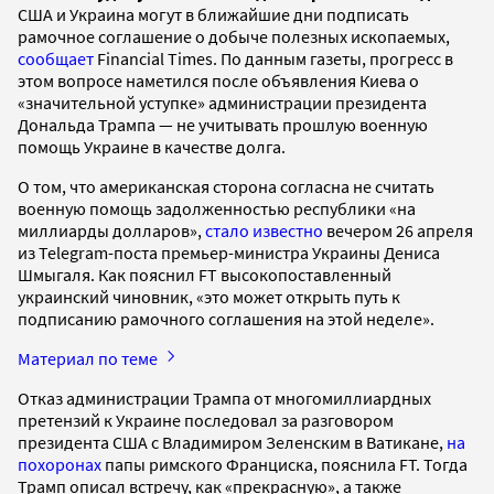
США и Украина могут в ближайшие дни подписать
рамочное соглашение о добыче полезных ископаемых,
сообщает
Financial Times. По данным газеты, прогресс в
этом вопросе наметился после объявления Киева о
«значительной уступке» администрации президента
Дональда Трампа — не учитывать прошлую военную
помощь Украине в качестве долга.
О том, что американская сторона согласна не считать
военную помощь задолженностью республики «на
миллиарды долларов»,
стало известно
вечером 26 апреля
из Telegram-поста премьер-министра Украины Дениса
Шмыгаля. Как пояснил FT высокопоставленный
украинский чиновник, «это может открыть путь к
подписанию рамочного соглашения на этой неделе».
Материал по теме
Отказ администрации Трампа от многомиллиардных
претензий к Украине последовал за разговором
президента США с Владимиром Зеленским в Ватикане,
на
похоронах
папы римского Франциска, пояснила FT. Тогда
Трамп описал встречу, как «прекрасную», а также