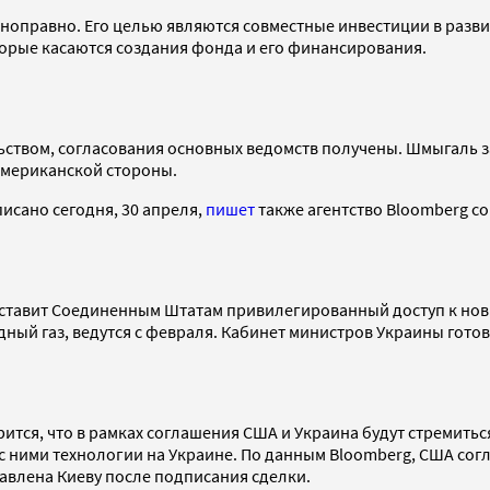
ноправно. Его целью являются совместные инвестиции в разви
торые касаются создания фонда и его финансирования.
твом, согласования основных ведомств получены. Шмыгаль за
американской стороны.
исано сегодня, 30 апреля,
пишет
также агентство Bloomberg со
едоставит Соединенным Штатам привилегированный доступ к н
ный газ, ведутся с февраля. Кабинет министров Украины гото
рится, что в рамках соглашения США и Украина будут стремить
ими технологии на Украине. По данным Bloomberg, США согласи
авлена Киеву после подписания сделки.