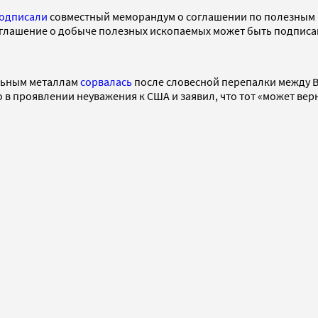
одписали
совместный меморандум о соглашении по полезным 
оглашение о добыче полезных ископаемых может быть подписа
ельным металлам
сорвалась
после словесной перепалки между 
 проявлении неуважения к США и заявил, что тот «может верну