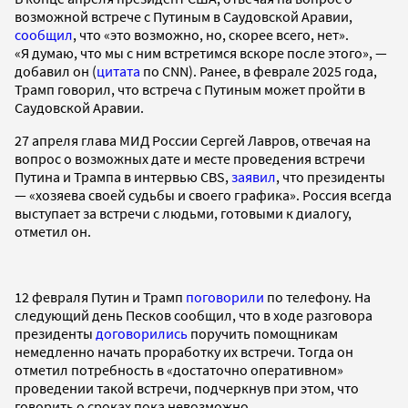
возможной встрече с Путиным в Саудовской Аравии,
сообщил
, что «это возможно, но, скорее всего, нет».
«Я думаю, что мы с ним встретимся вскоре после этого», —
добавил он (
цитата
по CNN). Ранее, в феврале 2025 года,
Трамп говорил, что встреча с Путиным может пройти в
Саудовской Аравии.
27 апреля глава МИД России Сергей Лавров, отвечая на
вопрос о возможных дате и месте проведения встречи
Путина и Трампа в интервью CBS,
заявил
, что президенты
— «хозяева своей судьбы и своего графика». Россия всегда
выступает за встречи с людьми, готовыми к диалогу,
отметил он.
12 февраля Путин и Трамп
поговорили
по телефону. На
следующий день Песков сообщил, что в ходе разговора
президенты
договорились
поручить помощникам
немедленно начать проработку их встречи. Тогда он
отметил потребность в «достаточно оперативном»
проведении такой встречи, подчеркнув при этом, что
говорить о сроках пока невозможно.