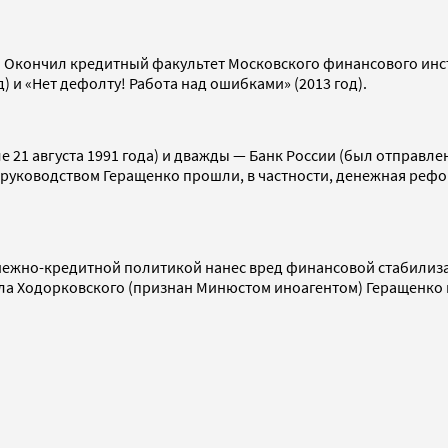
. Окончил кредитный факультет Московского финансового инст
од) и «Нет дефолту! Работа над ошибками» (2013 год).
е 21 августа 1991 года) и дважды — Банк России (был отправлен
д руководством Геращенко прошли, в частности, денежная рефор
нежно-кредитной политикой нанес вред финансовой стабилизац
ла Ходорковского (признан Минюстом иноагентом) Геращенко в 