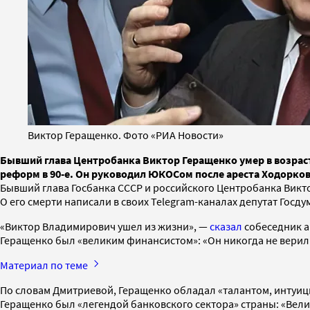
Виктор Геращенко. Фото «РИА Новости»
Бывший глава Центробанка Виктор Геращенко умер в возраст
реформ в 90-е. Он руководил ЮКОСом после ареста Ходорк
Бывший глава Госбанка СССР и российского Центробанка Викто
О его смерти написали в своих Telegram-каналах депутат Гос
«Виктор Владимирович ушел из жизни», —
сказал
собеседник а
Геращенко был «великим финансистом»: «Он никогда не верил 
Материал по теме
По словам Дмитриевой, Геращенко обладал «талантом, интуи
Геращенко был «легендой банковского сектора» страны: «Вели