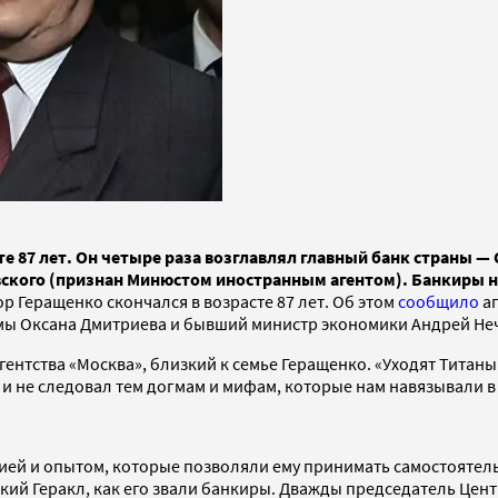
е 87 лет. Он четыре раза возглавлял главный банк страны —
овского (признан Минюстом иностранным агентом). Банкиры
р Геращенко скончался в возрасте 87 лет. Об этом
сообщило
аг
думы Оксана Дмитриева и бывший министр экономики Андрей Не
гентства «Москва», близкий к семье Геращенко. «Уходят Титаны
и не следовал тем догмам и мифам, которые нам навязывали в 
цией и опытом, которые позволяли ему принимать самостояте
кий Геракл, как его звали банкиры. Дважды председатель Цент