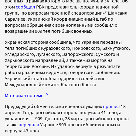
военных, в рамках которого Москва получила 34 тела. Об
этом
сообщил
РБК представитель координационной
группы по вопросам «военной спецоперации»* Шамсаил
Саралиев. Украинский координационный штаб по
вопросам обращения с военнопленными сообщил о
возвращении 909 тел погибших военных.
Украинская сторона сообщила, что Украине переданы
тела погибших с Кураховского, Покровского, Бахмутского,
Угледарского, Луганского, Запорожского, Сумского и
Харьковского направлений, а также «из моргов на
территории России». Их удалось вернуть в результате
работы различных ведомств, говорится в сообщении.
Украинский штаб поблагодарил за содействие
Международный комитет Красного Креста.
Материал по теме
Предыдущий обмен телами военнослужащих
прошел
18
апреля. Тогда российская сторона получила 41 тело, а
украинская — 909. До этого, 28 марта, российская сторона
также
передала
Украине 909 тел погибших военных и
вернула 43 тела.