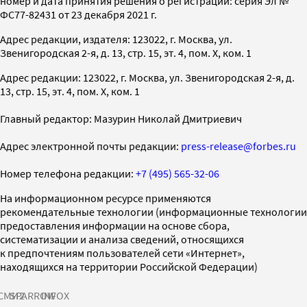
номер и дата принятия решения о регистрации: серия Эл №
ФС77-82431 от 23 декабря 2021 г.
Адрес редакции, издателя: 123022, г. Москва, ул.
Звенигородская 2-я, д. 13, стр. 15, эт. 4, пом. X, ком. 1
Адрес редакции: 123022, г. Москва, ул. Звенигородская 2-я, д.
13, стр. 15, эт. 4, пом. X, ком. 1
Главный редактор: Мазурин Николай Дмитриевич
Адрес электронной почты редакции:
press-release@forbes.ru
Номер телефона редакции:
+7 (495) 565-32-06
На информационном ресурсе применяются
рекомендательные технологии (информационные технологии
предоставления информации на основе сбора,
систематизации и анализа сведений, относящихся
к предпочтениям пользователей сети «Интернет»,
находящихся на территории Российской Федерации)
СМИ2
SPARROW
INFOX